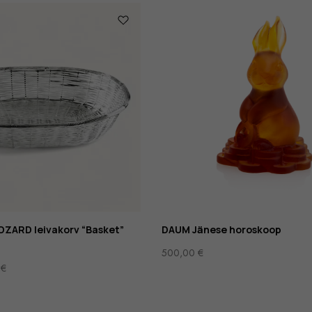
ZARD leivakorv “Basket”
DAUM Jänese horoskoop
500,00
€
0
€