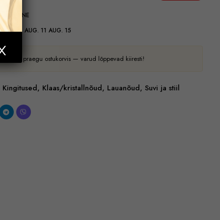
GASTAMINE
RNEAEG:
AUG. 11 AUG. 15
 on see praegu ostukorvis — varud lõppevad kiiresti!
Kingitused
,
Klaas/kristallnõud
,
Lauanõud
,
Suvi ja stiil