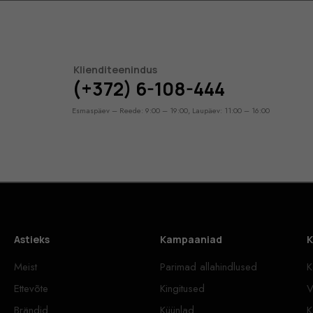
Klienditeenindus
(+372) 6-108-444
Esmaspäev – Reede: 9:00 – 19:00, Laupäev: 11:00 – 16:00
Astieks
Kampaaniad
K
Meist
Parimad allahindlused
K
Ettevõte
Kingitused
V
Brändid
Küünlad
K