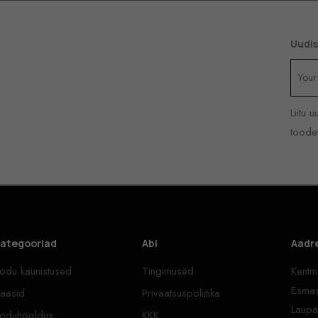
Uudis
Liitu 
toodet
ategooriad
Abi
Aadr
odu kaunistused
Tingimused
Kentma
Esmas
aasid
Privaatsuspoliitika
Laupä
oduhooldus
KKK