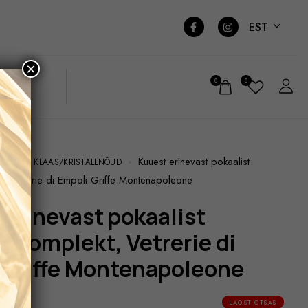
EST
×
0
0
Kuuest erinevast pokaalist
NÕUD
KLAAS/KRISTALLNÕUD
, Vetrerie di Empoli Griffe Montenapoleone
 komplekt, Vetrerie di
 Griffe Montenapoleone
LAOST OTSAS