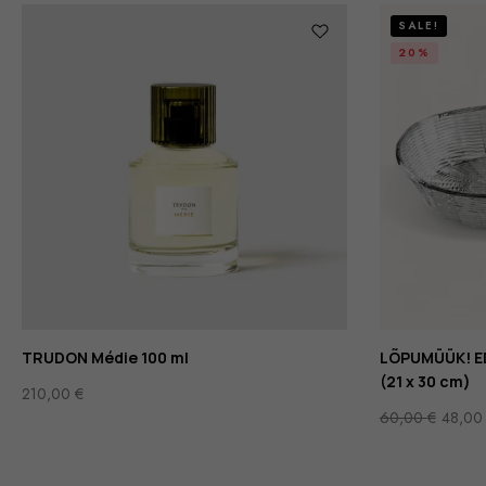
SALE!
20%
TRUDON Médie 100 ml
LÕPUMÜÜK! ED
(21 x 30 cm)
210,00
€
60,00
€
48,0