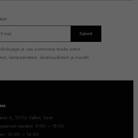
kiri
uudiskirjaga ja saa esimesena teada uutest
est, kampaaniatest, disainiuudistest ja muustki.
ess
nni 6, 10116 Tallinn, Eesti
päevast reedeni: 9:00 – 18:00
ev: 10:00 – 16:00