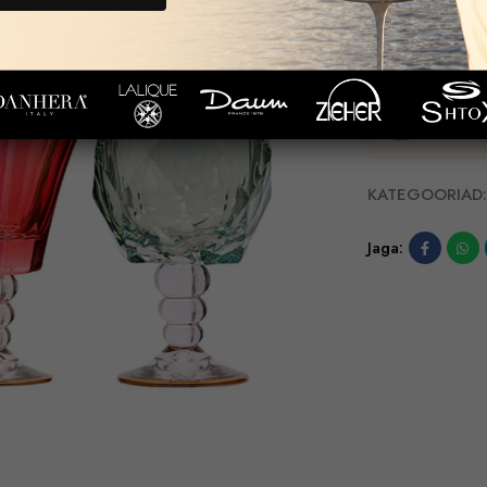
TARNE JA TA
EELDATAV TA
29
inimesel
KATEGOORIAD:
Jaga: