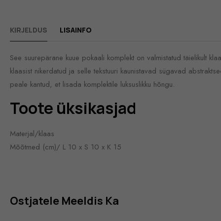
KIRJELDUS
LISAINFO
See suurepärane kuue pokaali komplekt on valmistatud täielikult klaa
klaasist nikerdatud ja selle tekstuuri kaunistavad sügavad abstrakt
peale kantud, et lisada komplektile luksuslikku hõngu.
Toote üksikasjad
Materjal/klaas
Mõõtmed (cm)/ L 10 x S 10 x K 15
Ostjatele Meeldis Ka