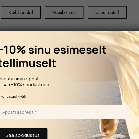
Kõik brändid
Populaarsed
Uued tooted
−10% sinu esimeselt
tellimuselt
ESILEHT
LAUA
Sisesta oma e-post
koosnev komplekt
ja saa −10% sooduskood
Kuuest erinevast pokaalist
*
kohustuslik väli
koosnev
Empoli
845,00
€