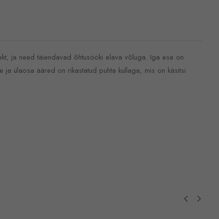
efekt, ja need täiendavad õhtusööki elava võluga. Iga ese on
 ja ülaosa ääred on rikastatud puhta kullaga, mis on käsitsi