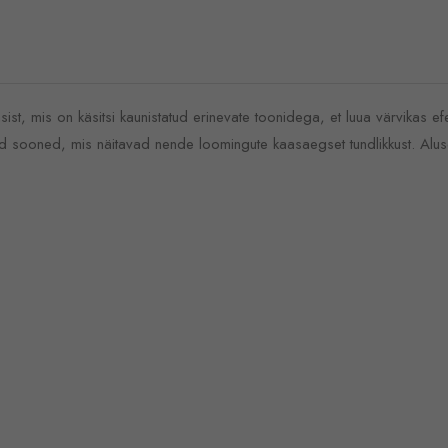
sist, mis on käsitsi kaunistatud erinevate toonidega, et luua värvikas 
sed sooned, mis näitavad nende loomingute kaasaegset tundlikkust. Aluse