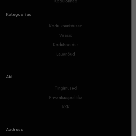
Kodulõhnad
Kategooriad
Kodu kaunistused
Vaasid
Koduhooldus
Lauanõud
Abi
Tingimused
Privaatsuspoliitika
KKK
Aadress