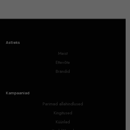
Astieks
Meist
Ettevõte
Brändid
Kampaaniad
Parimad allahindlused
Kingitused
Küünlad