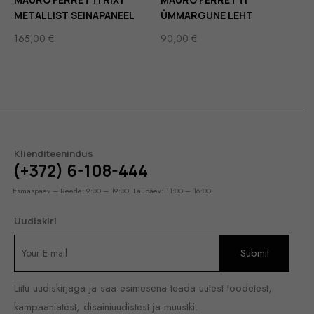
METALLIST SEINAPANEEL
ÜMMARGUNE LEHT
165,00
€
90,00
€
Klienditeenindus
(+372) 6-108-444
Esmaspäev – Reede: 9:00 – 19:00, Laupäev: 11:00 – 16:00
Uudiskiri
Liitu uudiskirjaga ja saa esimesena teada uutest toodetest,
kampaaniatest, disainiuudistest ja muustki.