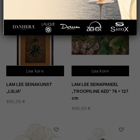
Lisa korvi
Lisa korvi
LAM LEE SEINAKUNST
LAM LEE SEINAPANEEL
„LIILIA”
„TROOPILINE AED” 76 × 127
cm
950,00
€
950,00
€