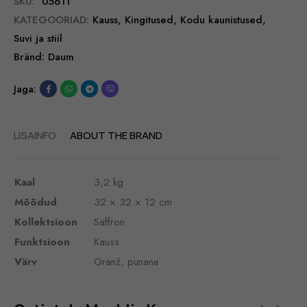
SKU:
05611
KATEGOORIAD:
Kauss
,
Kingitused
,
Kodu kaunistused
,
Suvi ja stiil
Bränd:
Daum
Jaga:
LISAINFO
ABOUT THE BRAND
Kaal
3,2 kg
Mõõdud
32 × 32 × 12 cm
Kollektsioon
Saffron
Funktsioon
Kauss
Värv
Oranž, punane