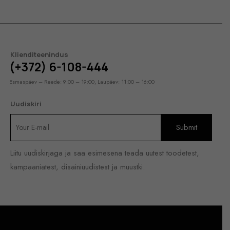
Klienditeenindus
(+372) 6-108-444
Esmaspäev – Reede: 9:00 – 19:00, Laupäev: 11:00 – 16:00
Uudiskiri
Liitu uudiskirjaga ja saa esimesena teada uutest toodetest,
kampaaniatest, disainiuudistest ja muustki.