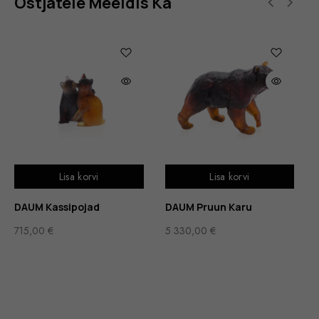
Ostjatele Meeldis Ka
Lisa korvi
Lisa korvi
DAUM Kassipojad
DAUM Pruun Karu
715,00
€
5 330,00
€