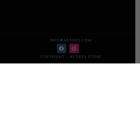
INFO@ASTIEKS.COM
COPYRIGHT - ASTIEKS STORE
DAUM Saffron kauss
Lisa korvi