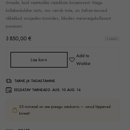
õrnade, kuid väärtuslike väädiliste korjamisest. Nagu
kollakaskuldne vürts, mis värvib toite, on Safran-teosed
rikkalikud soojades toonides, liikudes merevaigukollasest
punaseni.
3 850,00
€
1 LAOS
Lisa korvi
TARNE JA TAGASTAMINE
EELDATAV TARNEAEG:
AUG. 10 AUG. 14
25
inimesel on see praegu ostukorvis — varud lõppevad
kiiresti!