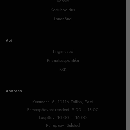
Vaasid
Koduhooldus
Lauanõud
Abi
Tingimused
Privaatsuspoliitika
KKK
Aadress
Kentmanni 6, 10116 Tallinn, Eesti
Esmaspäevast reedeni: 9:00 – 18:00
Laupäev: 10:00 – 16:00
Pühapäev: Suletud