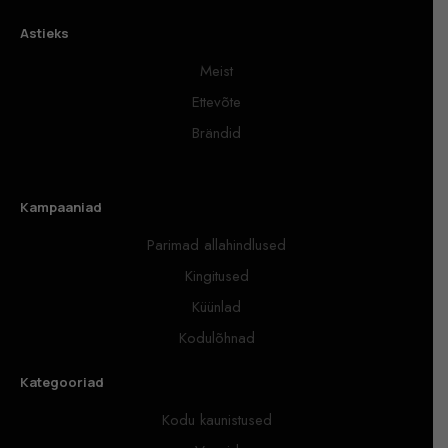
Astieks
Meist
Ettevõte
Brändid
Kampaaniad
Parimad allahindlused
Kingitused
Küünlad
Kodulõhnad
Kategooriad
Kodu kaunistused