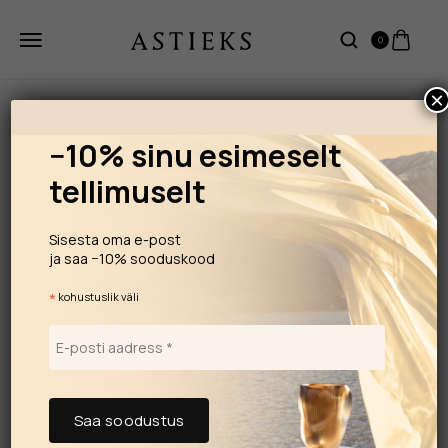
0
×
−10% sinu esimeselt
tellimuselt
Sisesta oma e-post
ja saa −10% sooduskood
*
kohustuslik väli