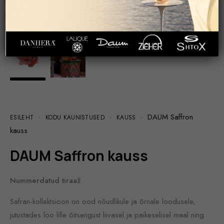
DAUM Saffron
ESILEHT
KODU KAUNISTUSED
KAUSS
kauss
DAUM Saffron kauss
Nummerdatud tiraaž
Safran-kollektsioon on ood nõudlikule ja õrnale loodusele,
jutustades loo lille õitsengust liivasel ja päikeselisel maal ning