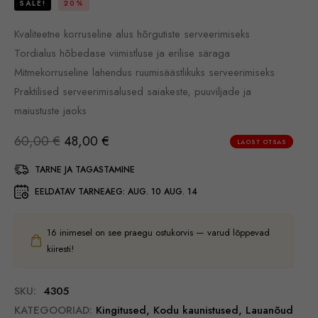
SALE!
20%
Kvaliteetne korruseline alus hõrgutiste serveerimiseks
Tordialus hõbedase viimistluse ja erilise säraga
Mitmekorruseline lahendus ruumisäästlikuks serveerimiseks
Praktilised serveerimisalused saiakeste, puuviljade ja
maiustuste jaoks
60,00
€
48,00
€
LAOST OTSAS
TARNE JA TAGASTAMINE
EELDATAV TARNEAEG:
AUG. 10 AUG. 14
16
inimesel on see praegu ostukorvis — varud lõppevad
kiiresti!
SKU:
4305
KATEGOORIAD:
Kingitused
,
Kodu kaunistused
,
Lauanõud