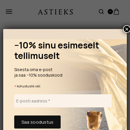
0
×
−10% sinu esimeselt
tellimuselt
Sisesta oma e-post
ja saa −10% sooduskood
*
kohustuslik väli