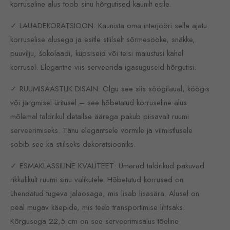
korruseline alus toob sinu hõrgutised kaunilt esile.
✓ LAUADEKORATSIOON: Kaunista oma interjööri selle ajatu
korruselise alusega ja esitle stiilselt sõrmesööke, snäkke,
puuvilju, šokolaadi, küpsiseid või teisi maiustusi kahel
korrusel. Elegantne viis serveerida igasuguseid hõrgutisi.
✓ RUUMISÄÄSTLIK DISAIN: Olgu see siis söögilaual, köögis
või järgmisel üritusel – see hõbetatud korruseline alus
mõlemal taldrikul detailse äärega pakub piisavalt ruumi
serveerimiseks. Tänu elegantsele vormile ja viimistlusele
sobib see ka stiilseks dekoratsiooniks.
✓ ESMAKLASSILINE KVALITEET: Ümarad taldrikud pakuvad
rikkalikult ruumi sinu valikutele. Hõbetatud korrused on
ühendatud tugeva jalaosaga, mis lisab lisasära. Alusel on
peal mugav käepide, mis teeb transportimise lihtsaks.
Kõrgusega 22,5 cm on see serveerimisalus tõeline