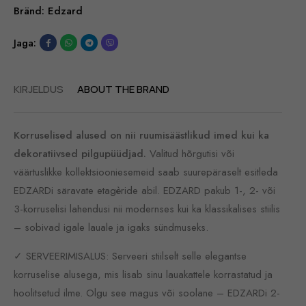
Bränd:
Edzard
Jaga:
KIRJELDUS
ABOUT THE BRAND
Korruselised alused on nii ruumisäästlikud imed kui ka
dekoratiivsed pilgupüüdjad.
Valitud hõrgutisi või
väärtuslikke kollektsiooniesemeid saab suurepäraselt esitleda
EDZARDi säravate etagèride abil. EDZARD pakub 1-, 2- või
3-korruselisi lahendusi nii modernses kui ka klassikalises stiilis
– sobivad igale lauale ja igaks sündmuseks.
✓ SERVEERIMISALUS: Serveeri stiilselt selle elegantse
korruselise alusega, mis lisab sinu lauakattele korrastatud ja
hoolitsetud ilme. Olgu see magus või soolane – EDZARDi 2-