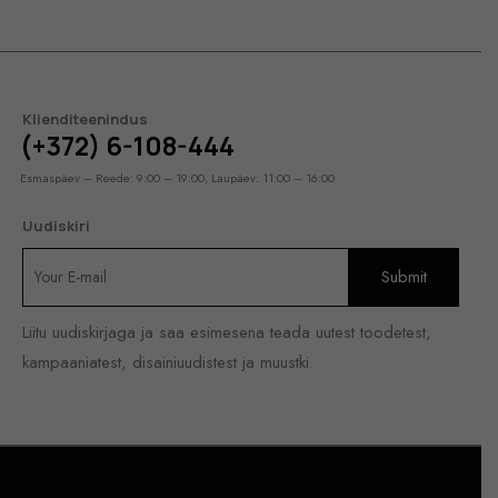
Klienditeenindus
(+372) 6-108-444
Esmaspäev – Reede: 9:00 – 19:00, Laupäev: 11:00 – 16:00
Uudiskiri
Liitu uudiskirjaga ja saa esimesena teada uutest toodetest,
kampaaniatest, disainiuudistest ja muustki.