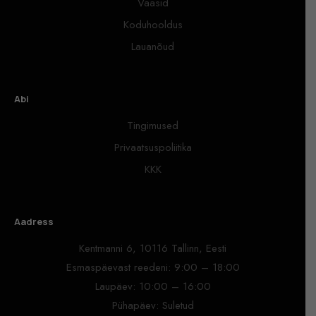
Vaasid
Koduhooldus
Lauanõud
Abi
Tingimused
Privaatsuspoliitika
KKK
Aadress
Kentmanni 6, 10116 Tallinn, Eesti
Esmaspäevast reedeni: 9:00 – 18:00
Laupäev: 10:00 – 16:00
Pühapäev: Suletud