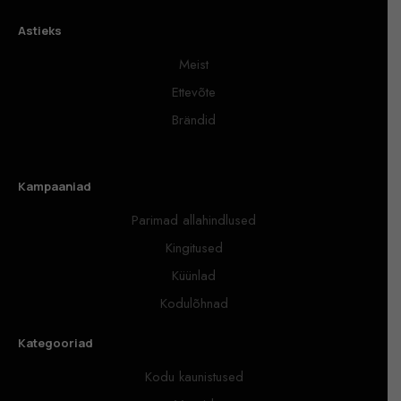
Astieks
Meist
Ettevõte
Brändid
Kampaaniad
Parimad allahindlused
Kingitused
Küünlad
Kodulõhnad
Kategooriad
Kodu kaunistused