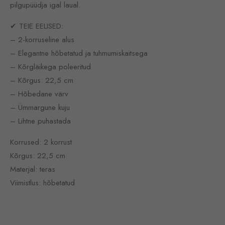
pilgupüüdja igal laual.
✔ TEIE EELISED:
– 2-korruseline alus
– Elegantne hõbetatud ja tuhmumiskaitsega
– Kõrgläikega poleeritud
– Kõrgus: 22,5 cm
– Hõbedane värv
– Ümmargune kuju
– Lihtne puhastada
Korrused: 2 korrust
Kõrgus: 22,5 cm
Materjal: teras
Viimistlus: hõbetatud