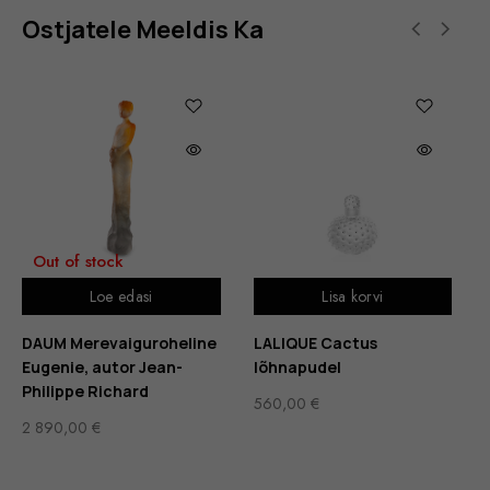
Ostjatele Meeldis Ka
Out of stock
Loe edasi
Lisa korvi
DAUM Merevaiguroheline
LALIQUE Cactus
Eugenie, autor Jean-
lõhnapudel
Philippe Richard
560,00
€
2 890,00
€