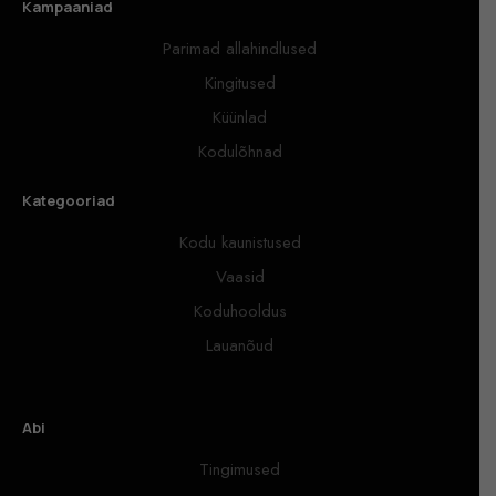
Kampaaniad
Parimad allahindlused
Kingitused
Küünlad
Kodulõhnad
Kategooriad
Kodu kaunistused
Vaasid
Koduhooldus
Lauanõud
Abi
Tingimused