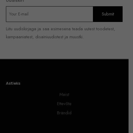
Uudiskiri
Liitu uudiskirjaga ja saa esimesena teada uutest toodetest,
kampaaniatest, disainiuudistest ja muustki.
Astieks
Meist
Ettevõte
Brändid