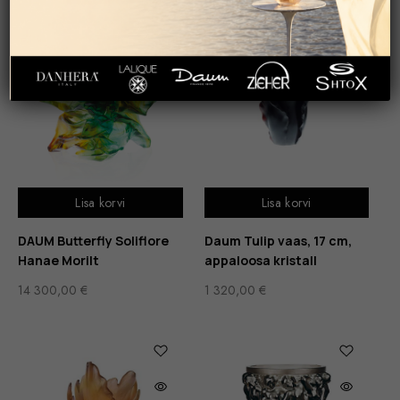
Lisa korvi
Lisa korvi
DAUM Butterfly Soliflore
Daum Tulip vaas, 17 cm,
Hanae Morilt
appaloosa kristall
14 300,00
€
1 320,00
€