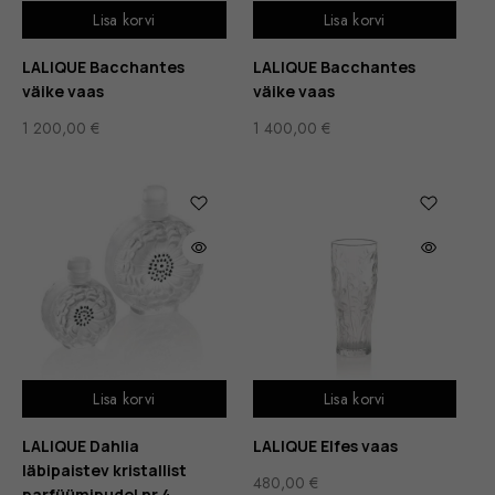
Lisa korvi
Lisa korvi
LALIQUE Bacchantes
LALIQUE Bacchantes
väike vaas
väike vaas
1 200,00
€
1 400,00
€
Lisa korvi
Lisa korvi
LALIQUE Dahlia
LALIQUE Elfes vaas
läbipaistev kristallist
480,00
€
parfüümipudel nr 4