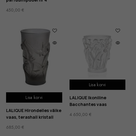
450,00
€
Lisa korvi
Lisa korvi
LALIQUE Ikoniline
Bacchantes vaas
LALIQUE Hirondelles väike
4 650,00
€
vaas, terashall kristall
685,00
€