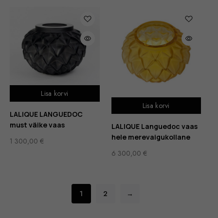
Lisa korvi
Lisa korvi
LALIQUE LANGUEDOC
must väike vaas
LALIQUE Languedoc vaas
hele merevaigukollane
1 300,00
€
6 300,00
€
1
2
→