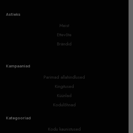
Astieks
Meist
Ettevõte
Brändid
Kampaaniad
Parimad allahindlused
Kingitused
Küünlad
Kodulõhnad
Kategooriad
Kodu kaunistused