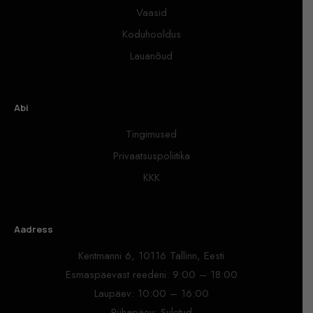
Vaasid
Koduhooldus
Lauanõud
Abi
Tingimused
Privaatsuspoliitika
KKK
Aadress
Kentmanni 6, 10116 Tallinn, Eesti
Esmaspäevast reedeni: 9:00 – 18:00
Laupäev: 10:00 – 16:00
Pühapäev: Suletud