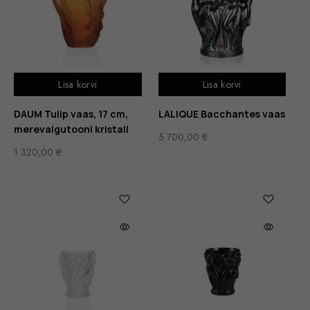
Lisa korvi
Lisa korvi
DAUM Tulip vaas, 17 cm,
LALIQUE Bacchantes vaas
merevaigutooni kristall
5 700,00
€
1 320,00
€