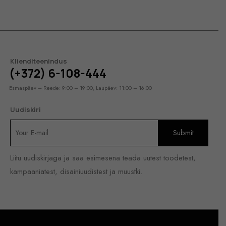
Klienditeenindus
(+372) 6-108-444
Esmaspäev – Reede: 9:00 – 19:00, Laupäev: 11:00 – 16:00
Uudiskiri
Liitu uudiskirjaga ja saa esimesena teada uutest toodetest,
kampaaniatest, disainiuudistest ja muustki.