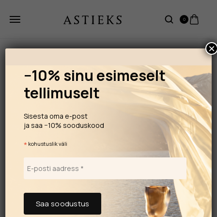
0
×
−10% sinu esimeselt
tellimuselt
Sisesta oma e-post
ja saa −10% sooduskood
*
kohustuslik väli