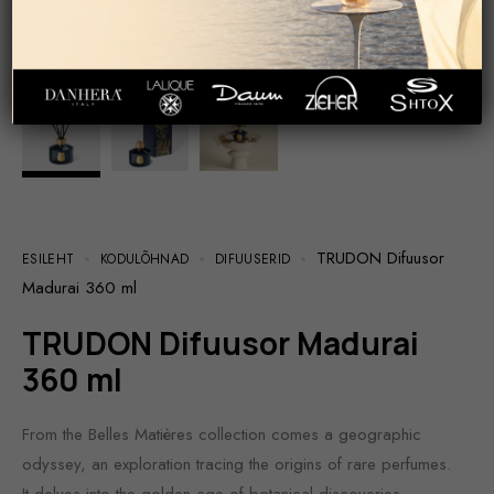
TRUDON Difuusor
ESILEHT
KODULÕHNAD
DIFUUSERID
Madurai 360 ml
TRUDON Difuusor Madurai
360 ml
From the Belles Matières collection comes a geographic
odyssey, an exploration tracing the origins of rare perfumes.
It delves into the golden age of botanical discoveries,