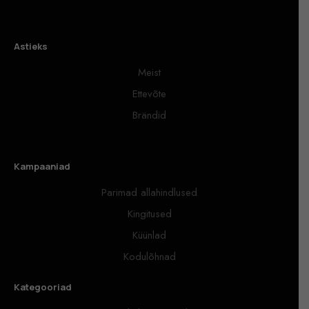
Astieks
Meist
Ettevõte
Brändid
Kampaaniad
Parimad allahindlused
Kingitused
Küünlad
Kodulõhnad
Kategooriad