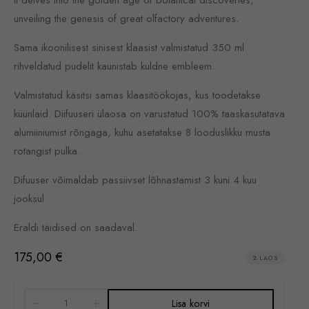
unveiling the genesis of great olfactory adventures.
Sama ikoonilisest sinisest klaasist valmistatud 350 ml
rihveldatud pudelit kaunistab kuldne embleem.
Valmistatud käsitsi samas klaasitöökojas, kus toodetakse
küünlaid. Diifuuseri ülaosa on varustatud 100% taaskasutatava
alumiiniumist rõngaga, kuhu asetatakse 8 looduslikku musta
rotangist pulka.
Difuuser võimaldab passiivset lõhnastamist 3 kuni 4 kuu
jooksul.
Eraldi täidised on saadaval.
175,00
€
2 LAOS
Lisa korvi