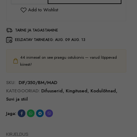
TARNE JA TAGASTAMINE
EELDATAV TARNEAEG:
AUG. 09 AUG. 13
44
inimesel on see praegu ostukorvis — varud lõppevad
kiiresti!
SKU:
DIF/350/BM/MAD
KATEGOORIAD:
Difuuserid
,
Kingitused
,
Kodulõhnad
,
Suvi ja stiil
Jaga:
KIRJELDUS