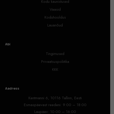
Kodu kaunistused
Vaasid
Koduhooldus
Lauanõud
Abi
Tingimused
Privaatsuspoliitika
KKK
Aadress
Kentmanni 6, 10116 Tallinn, Eesti
Esmaspäevast reedeni: 9:00 – 18:00
Laupäev: 10:00 – 16:00