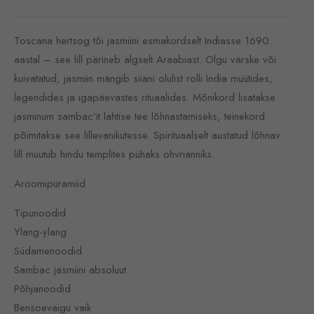
Toscana hertsog tõi jasmiini esmakordselt Indiasse 1690.
aastal – see lill pärineb algselt Araabiast. Olgu värske või
kuivatatud, jasmiin mängib siiani olulist rolli India müütides,
legendides ja igapäevastes rituaalides. Mõnikord lisatakse
jasminum sambac’it lahtise tee lõhnastamiseks, teinekord
põimitakse see lillevanikutesse. Spirituaalselt austatud lõhnav
lill muutub hindu templites pühaks ohvrianniks.
Aroomipüramiid
Tipunoodid
Ylang-ylang
Südamenoodid
Sambac jasmiini absoluut
Põhjanoodid
Bensoevaigu vaik