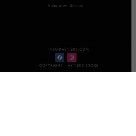
Pühapäev: Suletud
INFO@ASTIEKS.COM
COPYRIGHT - ASTIEKS STORE
TRUDON Difuusor Madurai 360 ml