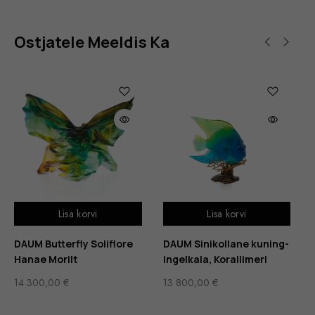
Ostjatele Meeldis Ka
Lisa korvi
Lisa korvi
DAUM Butterfly Soliflore
DAUM Sinikollane kuning-
Hanae Morilt
ingelkala, Korallimeri
14 300,00
€
13 800,00
€