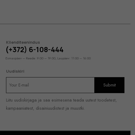
Klienditeenindus
(+372) 6-108-444
Esmaspäev – Reede: 9:00 – 19:00, Laupäev: 11:00 – 16:00
Uudiskiri
Liitu uudiskirjaga ja saa esimesena teada uutest toodetest,
kampaaniatest, disainiuudistest ja muustki.