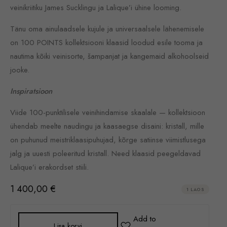
veinikriitiku James Sucklingu ja Lalique’i ühine loom­ing.
Tänu oma ainulaadsele kujule ja universaalsele lähenemisele
on 100 POINTS kollektsiooni klaasid loodud esile tooma ja
nautima kõiki veinisorte, šampanjat ja kangemaid alkohoolseid
jooke.
Inspiratsioon
Viide 100-punktilisele veinihindamise skaalale — kollektsioon
ühendab meelte naudingu ja kaasaegse disaini: kristall, mille
on puhunud meistriklaasipuhujad, kõrge satiinse viimistlusega
jalg ja uuesti poleeritud kristall. Need klaasid peegeldavad
Lalique’i erakordset stiili.
1 400,00
€
1 LAOS
Lisa korvi