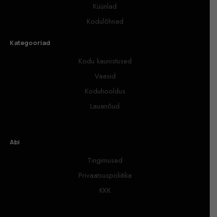
Küünlad
Kodulõhnad
Kategooriad
Kodu kaunistused
Vaasid
Koduhooldus
Lauanõud
Abi
Tingimused
Privaatsuspoliitika
KKK