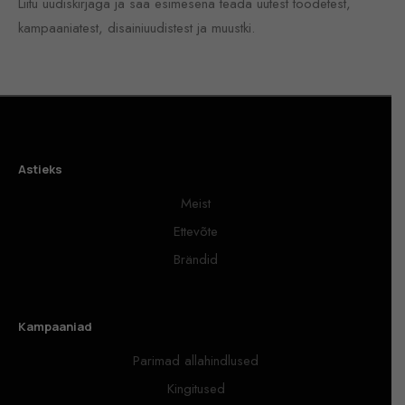
Liitu uudiskirjaga ja saa esimesena teada uutest toodetest,
kampaaniatest, disainiuudistest ja muustki.
Astieks
Meist
Ettevõte
Brändid
Kampaaniad
Parimad allahindlused
Kingitused