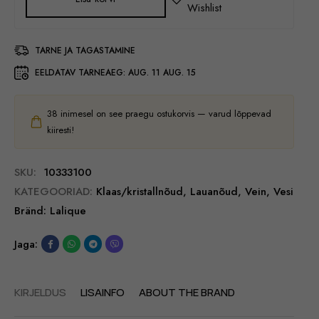
TARNE JA TAGASTAMINE
EELDATAV TARNEAEG:
AUG. 11 AUG. 15
38
inimesel on see praegu ostukorvis — varud lõppevad
kiiresti!
SKU:
10333100
KATEGOORIAD:
Klaas/kristallnõud
,
Lauanõud
,
Vein
,
Vesi
Bränd:
Lalique
Jaga:
KIRJELDUS
LISAINFO
ABOUT THE BRAND