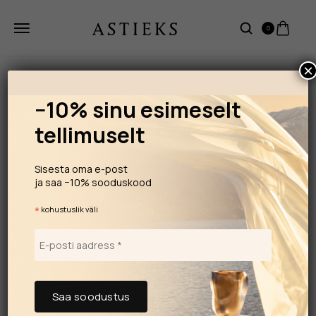
0
×
−10% sinu esimeselt
tellimuselt
Sisesta oma e-post
ja saa −10% sooduskood
*
kohustuslik väli