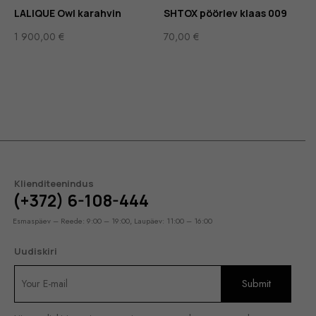
LALIQUE Owl karahvin
SHTOX pöörlev klaas 009
1 900,00
€
70,00
€
Klienditeenindus
(+372) 6-108-444
Esmaspäev – Reede: 9:00 – 19:00, Laupäev: 11:00 – 16:00
Uudiskiri