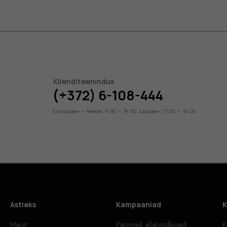
Klienditeenindus
(+372) 6-108-444
Esmaspäev – Reede: 9:00 – 19:00, Laupäev: 11:00 – 16:00
Astieks
Kampaaniad
K
Meist
Parimad allahindlused
K