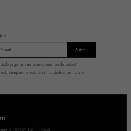
kiri
uudiskirjaga ja saa esimesena teada uutest
est, kampaaniatest, disainiuudistest ja muustki.
ess
nni 6, 10116 Tallinn, Eesti