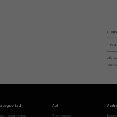
Uudis
Liitu 
toodet
ategooriad
Abi
Aadr
odu kaunistused
Tingimused
Kentma