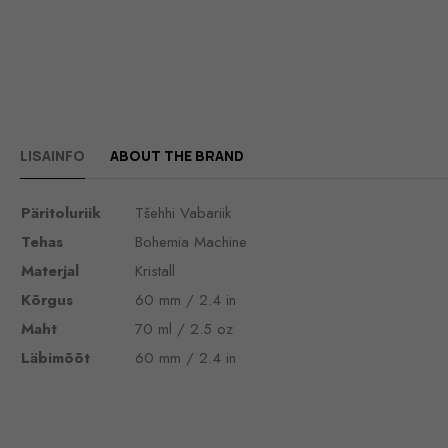
LISAINFO
ABOUT THE BRAND
Päritoluriik
Tšehhi Vabariik
Tehas
Bohemia Machine
Materjal
Kristall
Kõrgus
60 mm / 2.4 in
Maht
70 ml / 2.5 oz
Läbimõõt
60 mm / 2.4 in