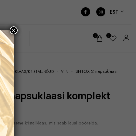
EST
×
0
0
SHTOX 2 napsuklaasi
NÕUD
KLAAS/KRISTALLNÕUD
VIIN
B
B
 kvaliteetne kristallklaas, mis saab laual pöörelda.