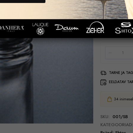
Shtox originaal
Pakend atraktiiv
70,00
€
TARNE JA TA
EELDATAV TA
34
inimesel
SKU:
001/SB
KATEGOORIAD:
Bränd:
Shtox