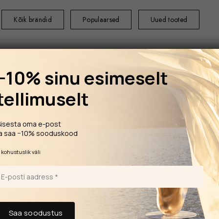
Kõik brändid
Populaarsed
Uued tooted
−10% sinu esimeselt
tellimuselt
ESILEHT
LAUA
Sisesta oma e-post
komplekt 001/S
ja saa −10% sooduskood
SHTOX 2 napsuklaasi komplekt
*
kohustuslik väli
001/S
See on ainulaadne
Hind sisaldab: