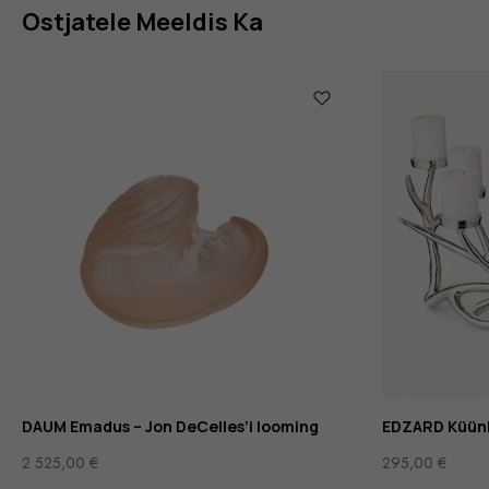
Ostjatele Meeldis Ka
DAUM Emadus – Jon DeCelles’i looming
EDZARD Küünl
2 525,00
€
295,00
€