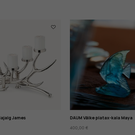
ajalg James
DAUM Väike platax-kala Maya
400,00
€