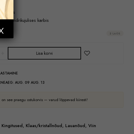
ne klaas
ses silindrikujulises karbis
2 LAOS
Lisa korvi
GASTAMINE
RNEAEG:
AUG. 09 AUG. 13
 on see praegu ostukorvis — varud lõppevad kiiresti!
Kingitused
,
Klaas/kristallnõud
,
Lauanõud
,
Viin