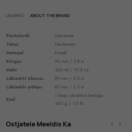
LISAINFO
ABOUT THE BRAND
Päritoluriik
Saksamaa
Tehas
Nachtmann
Materjal
Kristall
Kõrgus
96 mm / 3.8 in
Maht
320 ml / 10.8 oz
Läbimõõt ülaosas
89 mm / 3.5 in
Läbimõõt põhjas
83 mm / 3.3 in
1 klaas silindrilise karbiga
Kaal
450 g / 1.0 lb
Ostjatele Meeldis Ka