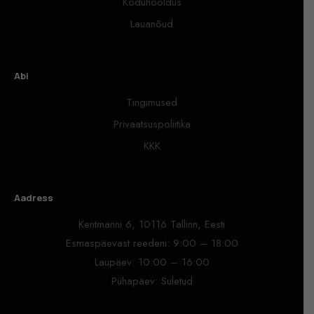
Koduhooldus
Lauanõud
Abi
Tingimused
Privaatsuspoliitika
KKK
Aadress
Kentmanni 6, 10116 Tallinn, Eesti
Esmaspäevast reedeni: 9:00 – 18:00
Laupäev: 10:00 – 16:00
Pühapäev: Suletud