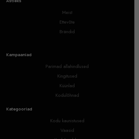
Astieks
Meist
Ettevõte
Brändid
Kampaaniad
Parimad allahindlused
Kingitused
Küünlad
Kodulõhnad
Kategooriad
Kodu kaunistused
Vaasid