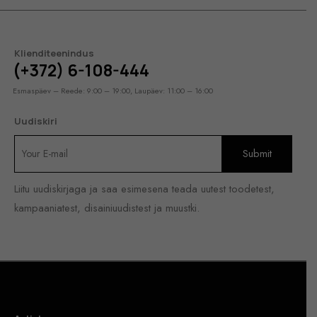
Klienditeenindus
(+372) 6-108-444
Esmaspäev – Reede: 9:00 – 19:00, Laupäev: 11:00 – 16:00
Uudiskiri
Liitu uudiskirjaga ja saa esimesena teada uutest toodetest,
kampaaniatest, disainiuudistest ja muustki.