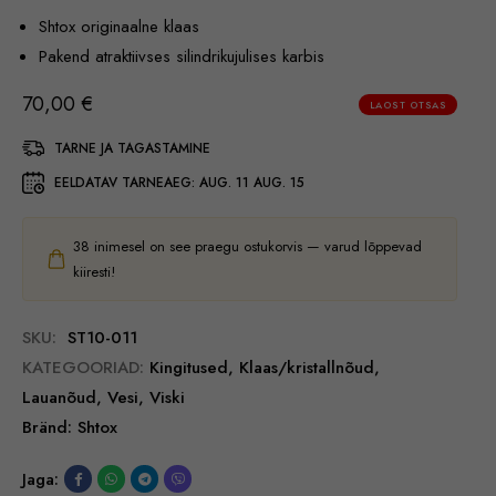
Shtox originaalne klaas
Pakend atraktiivses silindrikujulises karbis
70,00
€
LAOST OTSAS
TARNE JA TAGASTAMINE
EELDATAV TARNEAEG:
AUG. 11 AUG. 15
38
inimesel on see praegu ostukorvis — varud lõppevad
kiiresti!
SKU:
ST10-011
KATEGOORIAD:
Kingitused
,
Klaas/kristallnõud
,
Lauanõud
,
Vesi
,
Viski
Bränd:
Shtox
Jaga: