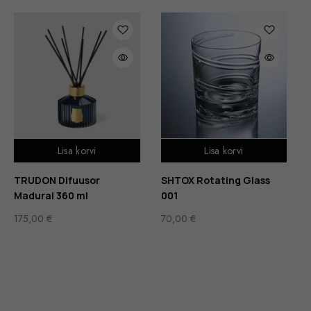
Lisa korvi
Lisa korvi
TRUDON Difuusor
SHTOX Rotating Glass
Madurai 360 ml
001
175,00
€
70,00
€