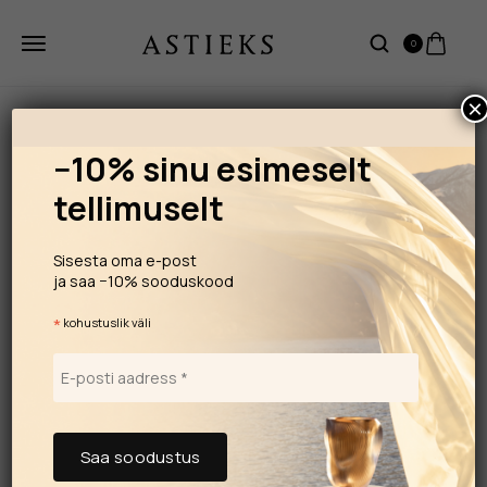
0
×
−10% sinu esimeselt
tellimuselt
Sisesta oma e-post
ja saa −10% sooduskood
*
kohustuslik väli