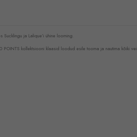
s Sucklingu ja Lalique’i ühine loom­ing.
0 POINTS kollektsiooni klaasid loodud esile tooma ja nautima kõiki ve