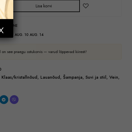
Lisa korvi
GASTAMINE
RNEAEG:
AUG. 10 AUG. 14
 on see praegu ostukorvis — varud lõppevad kiiresti!
0
Klaas/kristallnõud
,
Lauanõud
,
Šampanja
,
Suvi ja stiil
,
Vein
,