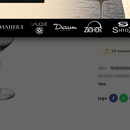
TARNE JA TA
EELDATAV TA
28
inimesel
SKU:
1030020
KATEGOORIAD:
Vesi
Jaga: