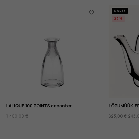
SALE!
25%
LALIQUE 100 POINTS decanter
LÕPUMÜÜK!ED
1 400,00
€
325,00
€
243,