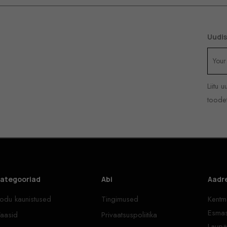
Uudis
Liitu 
toodet
ategooriad
Abi
Aadr
odu kaunistused
Tingimused
Kentma
Esmas
aasid
Privaatsuspoliitika
Laupä