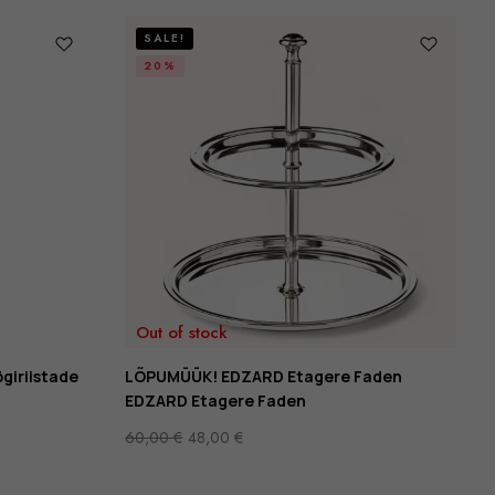
SALE!
20%
Out of stock
giriistade
LÕPUMÜÜK! EDZARD Etagere Faden
EDZARD Etagere Faden
60,00
€
48,00
€