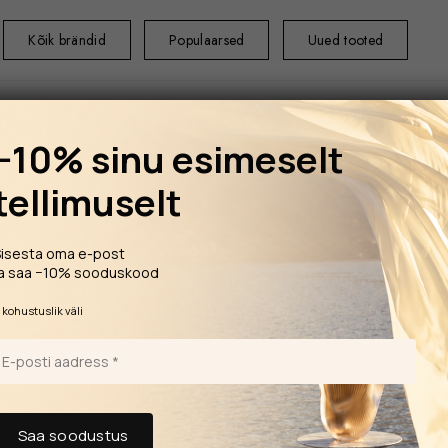
Kõik brändid
Populaarsed
Uued tooted
−10% sinu esimeselt
tellimuselt
ESILEHT
LAUA
Sisesta oma e-post
POINTS universaa
ja saa −10% sooduskood
LALIQUE 100 POINTS
*
kohustuslik väli
univer
170,00
€