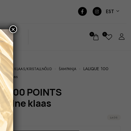
EST
×
0
0
LALIQUE 100
NÕUD
KLAAS/KRISTALLNÕUD
ŠAMPANJA
lne klaas
saalne klaas
LAOS