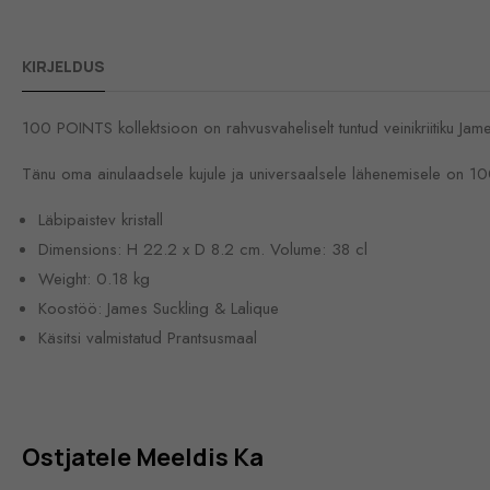
KIRJELDUS
100 POINTS kollektsioon on rahvusvaheliselt tuntud veinikriitiku Jame
Tänu oma ainulaadsele kujule ja universaalsele lähenemisele on 10
Läbipaistev kristall
Dimensions: H 22.2 x D 8.2 cm. Volume: 38 cl
Weight: 0.18 kg
Koostöö: James Suckling & Lalique
Käsitsi valmistatud Prantsusmaal
Ostjatele Meeldis Ka