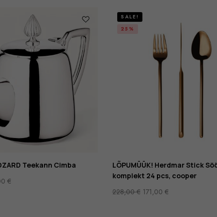
SALE!
25%
ZARD Teekann Cimba
LÕPUMÜÜK! Herdmar Stick Söö
komplekt 24 pcs, cooper
00
€
228,00
€
171,00
€