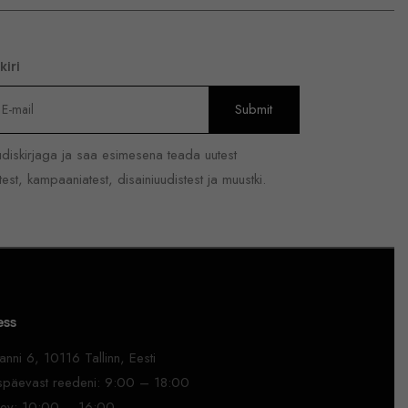
kiri
uudiskirjaga ja saa esimesena teada uutest
est, kampaaniatest, disainiuudistest ja muustki.
ess
nni 6, 10116 Tallinn, Eesti
päevast reedeni: 9:00 – 18:00
ev: 10:00 – 16:00