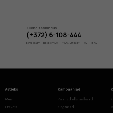
Klienditeenindus
(+372) 6-108-444
Esmaspäev – Reede: 9:00 – 19:00, Laupäev: 11:00 – 16:00
Astieks
Kampaaniad
K
Meist
Parimad allahindlused
K
Ettevõte
Kingitused
V