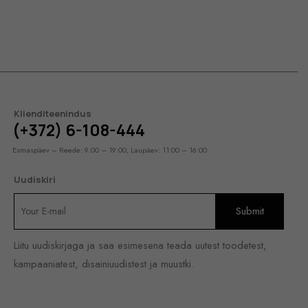
Klienditeenindus
(+372) 6-108-444
Esmaspäev – Reede: 9:00 – 19:00, Laupäev: 11:00 – 16:00
Uudiskiri
Liitu uudiskirjaga ja saa esimesena teada uutest toodetest,
kampaaniatest, disainiuudistest ja muustki.