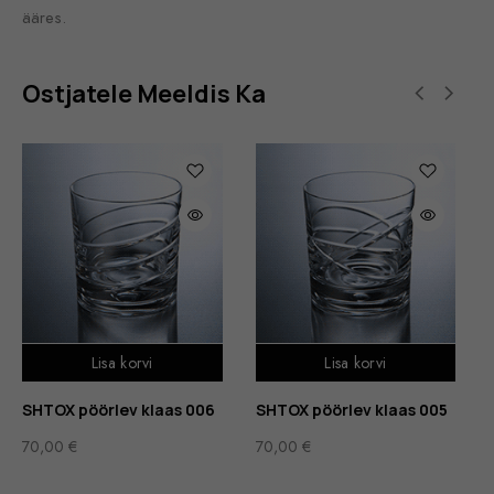
ääres.
Ostjatele Meeldis Ka
Lisa korvi
Lisa korvi
SHTOX pöörlev klaas 006
SHTOX pöörlev klaas 005
70,00
€
70,00
€