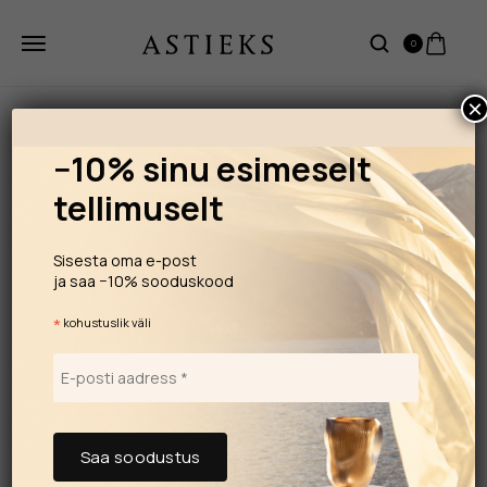
0
×
−10% sinu esimeselt
tellimuselt
Sisesta oma e-post
ja saa −10% sooduskood
*
kohustuslik väli