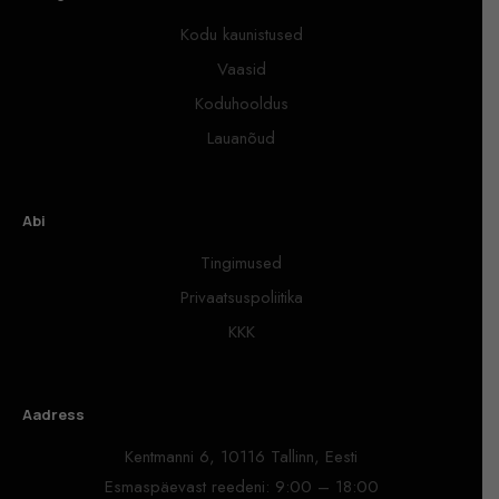
Kodu kaunistused
Vaasid
Koduhooldus
Lauanõud
Abi
Tingimused
Privaatsuspoliitika
KKK
Aadress
Kentmanni 6, 10116 Tallinn, Eesti
Esmaspäevast reedeni: 9:00 – 18:00