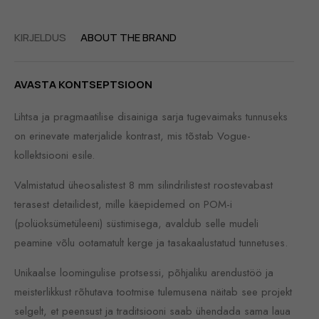
KIRJELDUS
ABOUT THE BRAND
AVASTA KONTSEPTSIOON
Lihtsa ja pragmaatilise disainiga sarja tugevaimaks tunnuseks
on erinevate materjalide kontrast, mis tõstab Vogue-
kollektsiooni esile.
Valmistatud üheosalistest 8 mm silindrilistest roostevabast
terasest detailidest, mille käepidemed on POM-i
(polüoksümetüleeni) süstimisega, avaldub selle mudeli
peamine võlu ootamatult kerge ja tasakaalustatud tunnetuses.
Unikaalse loomingulise protsessi, põhjaliku arendustöö ja
meisterlikkust rõhutava tootmise tulemusena näitab see projekt
selgelt, et peensust ja traditsiooni saab ühendada sama laua