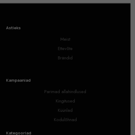
Astieks
Meist
Ettevõte
Brändid
Kampaaniad
Parimad allahindlused
Kingitused
Küünlad
Kodulõhnad
Kategooriad