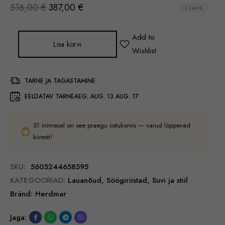
516,00
€
387,00
€
1 LAOS
Lisa korvi
TARNE JA TAGASTAMINE
EELDATAV TARNEAEG:
AUG. 13 AUG. 17
51
inimesel on see praegu ostukorvis — varud lõppevad
kiiresti!
SKU:
5605244658595
KATEGOORIAD:
Lauanõud
,
Söögiriistad
,
Suvi ja stiil
Bränd:
Herdmar
Jaga: