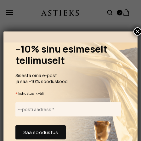
0
×
−10% sinu esimeselt
tellimuselt
Sisesta oma e-post
ja saa −10% sooduskood
*
kohustuslik väli