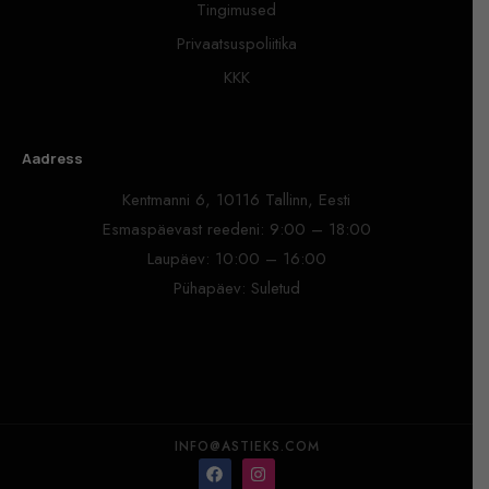
Tingimused
Privaatsuspoliitika
KKK
Aadress
Kentmanni 6, 10116 Tallinn, Eesti
Esmaspäevast reedeni: 9:00 – 18:00
Laupäev: 10:00 – 16:00
Pühapäev: Suletud
INFO@ASTIEKS.COM