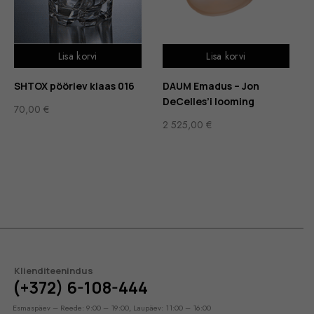
Lisa korvi
Lisa korvi
SHTOX pöörlev klaas 016
DAUM Emadus – Jon
DeCelles’i looming
70,00
€
2 525,00
€
Klienditeenindus
(+372) 6-108-444
Esmaspäev – Reede: 9:00 – 19:00, Laupäev: 11:00 – 16:00