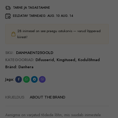
TARNE JA TAGASTAMINE
EELDATAV TARNEAEG:
AUG. 10 AUG. 14
28
inimesel on see praegu ostukorvis — varud lõppevad
kiiresti!
SKU:
DANHAEN125GOLD
KATEGOORIAD:
Difuuserid
,
Kingitused
,
Kodulõhnad
Bränd:
Danhera
Jaga:
KIRJELDUS
ABOUT THE BRAND
Aenigma on varjatud tõdede lõhn, mis suudab inimestele