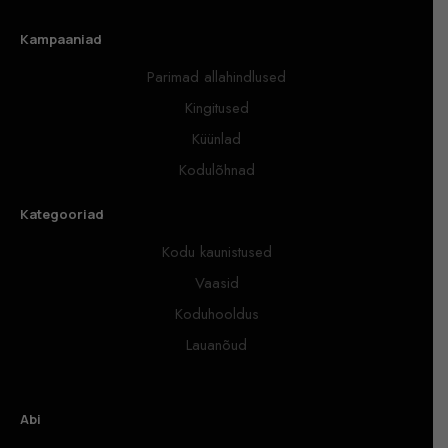
Kampaaniad
Parimad allahindlused
Kingitused
Küünlad
Kodulõhnad
Kategooriad
Kodu kaunistused
Vaasid
Koduhooldus
Lauanõud
Abi