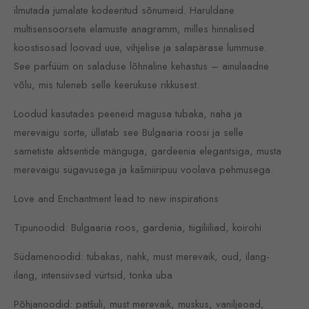
ilmutada jumalate kodeeritud sõnumeid. Haruldane
multisensoorsete elamuste anagramm, milles hinnalised
koostisosad loovad uue, vihjelise ja salapärase lummuse.
See parfüüm on saladuse lõhnaline kehastus – ainulaadne
võlu, mis tuleneb selle keerukuse rikkusest.
Loodud kasutades peeneid magusa tubaka, naha ja
merevaigu sorte, üllatab see Bulgaaria roosi ja selle
sametiste aktsentide mänguga, gardeenia elegantsiga, musta
merevaigu sügavusega ja kašmiiripuu voolava pehmusega.
Love and Enchantment lead to new inspirations
Tipunoodid: Bulgaaria roos, gardenia, tiigiliiliad, koirohi
Südamenoodid: tubakas, nahk, must merevaik, oud, ilang-
ilang, intensiivsed vürtsid, tonka uba
Põhjanoodid: patšuli, must merevaik, muskus, vaniljeoad,