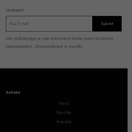
Uudiskiri
Liitu uudiskirjaga ja saa esimesena teada uutest toodetest,
kampaaniatest, disainiuudistest ja muustki.
Astieks
Meist
Ettevõte
Brändid