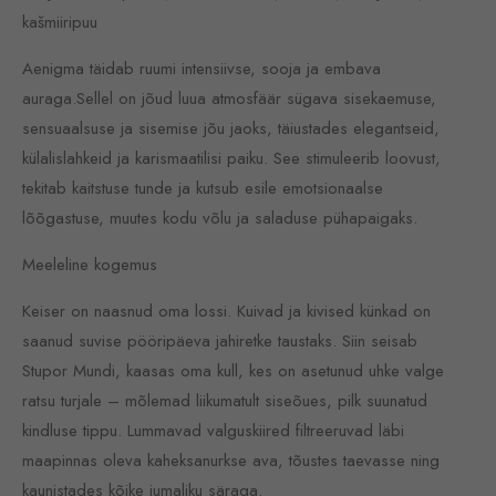
kašmiiripuu
Aenigma täidab ruumi intensiivse, sooja ja embava
auraga.Sellel on jõud luua atmosfäär sügava sisekaemuse,
sensuaalsuse ja sisemise jõu jaoks, täiustades elegantseid,
külalislahkeid ja karismaatilisi paiku. See stimuleerib loovust,
tekitab kaitstuse tunde ja kutsub esile emotsionaalse
lõõgastuse, muutes kodu võlu ja saladuse pühapaigaks.
Meeleline kogemus
Keiser on naasnud oma lossi. Kuivad ja kivised künkad on
saanud suvise pööripäeva jahiretke taustaks. Siin seisab
Stupor Mundi, kaasas oma kull, kes on asetunud uhke valge
ratsu turjale – mõlemad liikumatult siseõues, pilk suunatud
kindluse tippu. Lummavad valguskiired filtreeruvad läbi
maapinnas oleva kaheksanurkse ava, tõustes taevasse ning
kaunistades kõike jumaliku säraga.