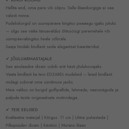
Hellita end, oma pere või sõpru. Selle klaaskorgiga ei saa
valesti minna.
Pudeliskorgid on suurepärane kingitus peaaegu igaks juhuks
— olgu see väike tänuavaldus õhtusöögi peremehele või
sünnipäevakingitus heale sõbrale.
Saaja hindab kindlasti seda elegantset baaritarvikut.
✔ JÕULUARMASTAJALE
See ainulaadne disain sobib eriti hästi jõuluhooajaks.
Vaata kindlasti ka teisi EDZARDi mudeleid – leiad kindlasti
midagi sobivat oma sündmuse jaoks.
Meie valikus on korgid golfipallide, lehmade, naerunägude ja
paljude teiste originaalsete motiividega…
✔ TEIE EELISED
Kvaliteetne materjal | Kõrgus: 11 cm | Lihtne puhastada |
Pilkupüüdev disain | Käsitöö | Murano klaas