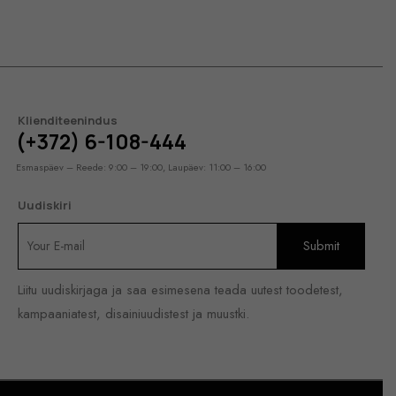
Klienditeenindus
(+372) 6-108-444
Esmaspäev – Reede: 9:00 – 19:00, Laupäev: 11:00 – 16:00
Uudiskiri
Liitu uudiskirjaga ja saa esimesena teada uutest toodetest,
kampaaniatest, disainiuudistest ja muustki.