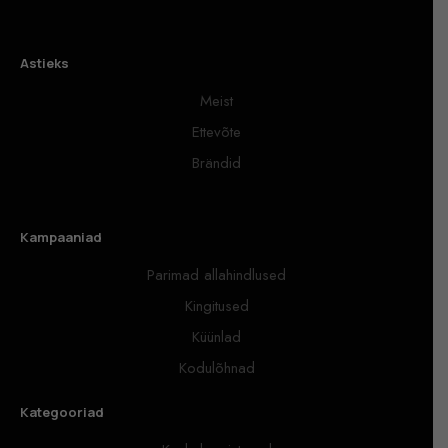
Astieks
Meist
Ettevõte
Brändid
Kampaaniad
Parimad allahindlused
Kingitused
Küünlad
Kodulõhnad
Kategooriad