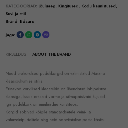
KATEGOORIAD:
Jõuluaeg
,
Kingitused
,
Kodu kaunistused
,
Suvi ja stiil
Bränd:
Edzard
Jaga:
KIRJELDUS
ABOUT THE BRAND
Need erakordsed pudelikorgid on valmistatud Murano
klaasipuhumise stiilis.
Erinevad värvilised klaasitükid on ühendatud läbipaistva
klaasiga, luues erksaid vorme ja silmapaistvaid kujusid.
Iga pudelikork on ainulaadne kunstiteos.
Korgid sobivad kõigile standardsetele veini- ja
vahuveinipudelitele ning neid soovitatakse pesta käsitsi.