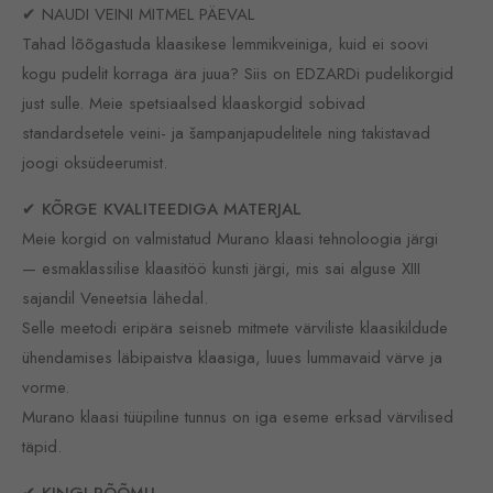
✔ NAUDI VEINI MITMEL PÄEVAL
Tahad lõõgastuda klaasikese lemmikveiniga, kuid ei soovi
kogu pudelit korraga ära juua? Siis on EDZARDi pudelikorgid
just sulle. Meie spetsiaalsed klaaskorgid sobivad
standardsetele veini- ja šampanjapudelitele ning takistavad
joogi oksüdeerumist.
✔ KÕRGE KVALITEEDIGA MATERJAL
Meie korgid on valmistatud Murano klaasi tehnoloogia järgi
— esmaklassilise klaasitöö kunsti järgi, mis sai alguse XIII
sajandil Veneetsia lähedal.
Selle meetodi eripära seisneb mitmete värviliste klaasikildude
ühendamises läbipaistva klaasiga, luues lummavaid värve ja
vorme.
Murano klaasi tüüpiline tunnus on iga eseme erksad värvilised
täpid.
✔ KINGI RÕÕMU