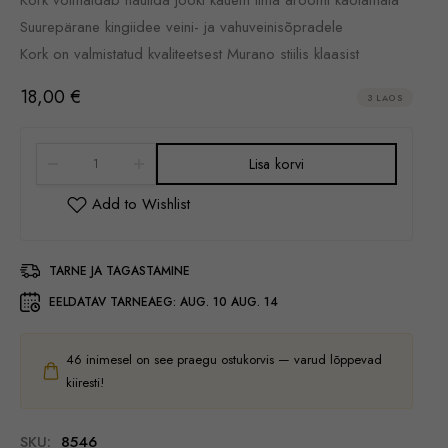
Suurepärane kingiidee veini- ja vahuveinisõpradele
Kork on valmistatud kvaliteetsest Murano stiilis klaasist
18,00
€
3 LAOS
Lisa korvi
TARNE JA TAGASTAMINE
EELDATAV TARNEAEG:
AUG. 10 AUG. 14
46
inimesel on see praegu ostukorvis — varud lõppevad
kiiresti!
SKU:
8546