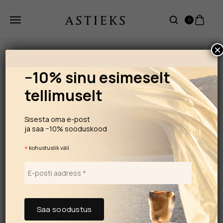
0
×
−10% sinu esimeselt
tellimuselt
Sisesta oma e-post
ja saa −10% sooduskood
*
kohustuslik väli