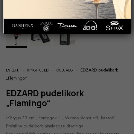
EDZARD pudelikork
ESILEHT
KINGITUSED
JÕULUAEG
„Flamingo“
EDZARD pudelikork
„Flamingo“
(Kõrgus 13 cm), flamingokuju, Murano klaasi stiil, käsitöö
Praktiline pudelikork ainulaadse disainiga
Kork võimaldab nautida jooki kauem ilma aroomi kaotamata