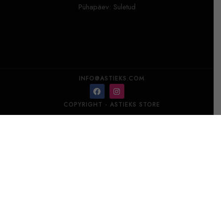
Pühapäev: Suletud
INFO@ASTIEKS.COM
COPYRIGHT - ASTIEKS STORE
EDZARD pudelikork „Flamingo“
Lisa korvi