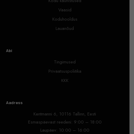
Kodu kaunistused
Vaasid
Koduhooldus
Lauanõud
Abi
Tingimused
Privaatsuspoliitika
KKK
Aadress
Kentmanni 6, 10116 Tallinn, Eesti
Esmaspäevast reedeni: 9:00 – 18:00
Laupäev: 10:00 – 16:00