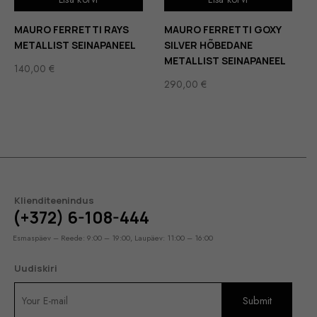
MAURO FERRETTI RAYS
MAURO FERRETTI GOXY
METALLIST SEINAPANEEL
SILVER HÕBEDANE
METALLIST SEINAPANEEL
140,00
€
290,00
€
Klienditeenindus
(+372) 6-108-444
Esmaspäev – Reede: 9:00 – 19:00, Laupäev: 11:00 – 16:00
Uudiskiri