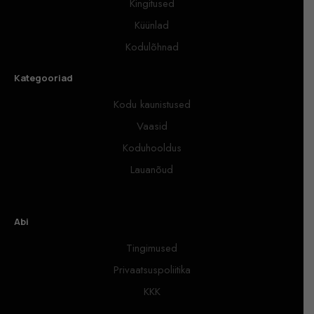
Kingitused
Küünlad
Kodulõhnad
Kategooriad
Kodu kaunistused
Vaasid
Koduhooldus
Lauanõud
Abi
Tingimused
Privaatsuspoliitika
KKK