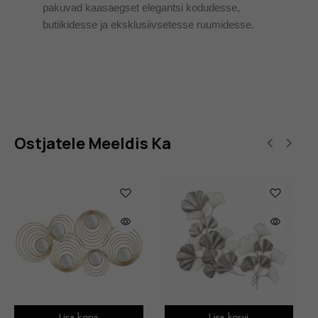
pakuvad kaasaegset elegantsi kodudesse,
butiikidesse ja eksklusiivsetesse ruumidesse.
Ostjatele Meeldis Ka
Lisa korvi
Lisa korvi