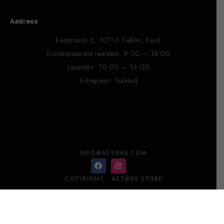
Aadress
Kentmanni 6, 10116 Tallinn, Eesti
Esmaspäevast reedeni: 9:00 – 18:00
Laupäev: 10:00 – 16:00
Pühapäev: Suletud
INFO@ASTIEKS.COM
COPYRIGHT - ASTIEKS STORE