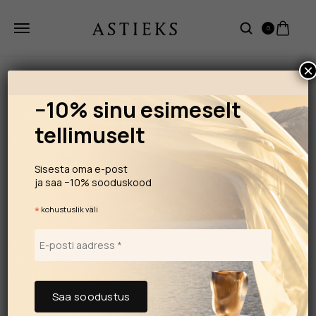
0
×
−10% sinu esimeselt
tellimuselt
Sisesta oma e-post
ja saa −10% sooduskood
*
kohustuslik väli