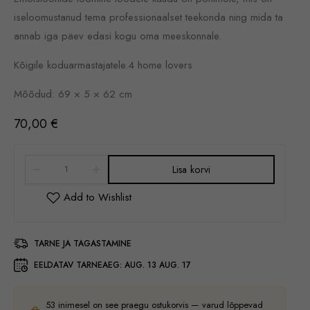
iseloomustanud tema professionaalset teekonda ning mida ta
annab iga päev edasi kogu oma meeskonnale.
Kõigile koduarmastajatele.4 home lovers
Mõõdud: 69 × 5 × 62 cm
70,00
€
Lisa korvi
TARNE JA TAGASTAMINE
EELDATAV TARNEAEG:
AUG. 13 AUG. 17
53
inimesel on see praegu ostukorvis — varud lõppevad