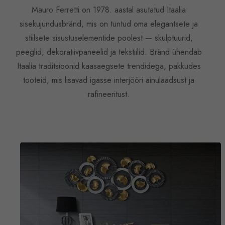
Mauro Ferretti on 1978. aastal asutatud Itaalia
sisekujundusbränd, mis on tuntud oma elegantsete ja
stiilsete sisustuselementide poolest — skulptuurid,
peeglid, dekoratiivpaneelid ja tekstiilid. Bränd ühendab
Itaalia traditsioonid kaasaegsete trendidega, pakkudes
tooteid, mis lisavad igasse interjööri ainulaadsust ja
rafineeritust.