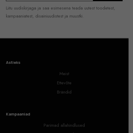
Liitu uudiskirjaga ja saa esimesena teada uutest toodetest,
kampaaniatest, disainiuudistest ja muustki.
Astieks
Meist
Ettevõte
Brändid
Kampaaniad
Parimad allahindlused