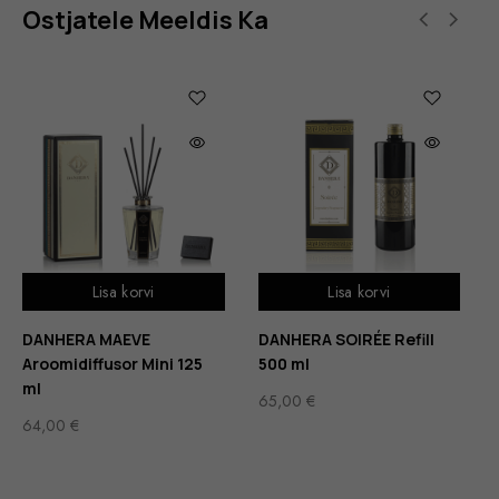
Ostjatele Meeldis Ka
Lisa korvi
Lisa korvi
DANHERA MAEVE
DANHERA SOIRÉE Refill
Aroomidiffusor Mini 125
500 ml
ml
65,00
€
64,00
€