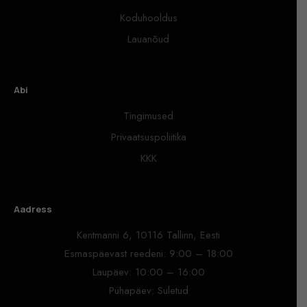
Koduhooldus
Lauanõud
Abi
Tingimused
Privaatsuspoliitika
KKK
Aadress
Kentmanni 6, 10116 Tallinn, Eesti
Esmaspäevast reedeni: 9:00 – 18:00
Laupäev: 10:00 – 16:00
Pühapäev: Suletud