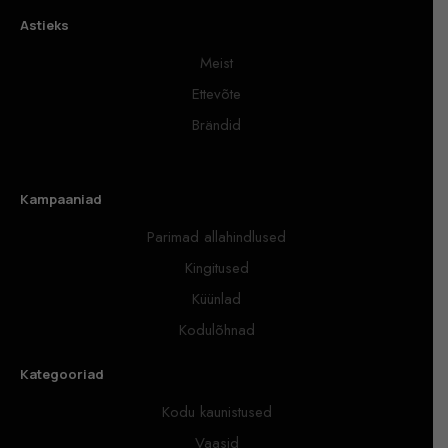
Astieks
Meist
Ettevõte
Brändid
Kampaaniad
Parimad allahindlused
Kingitused
Küünlad
Kodulõhnad
Kategooriad
Kodu kaunistused
Vaasid