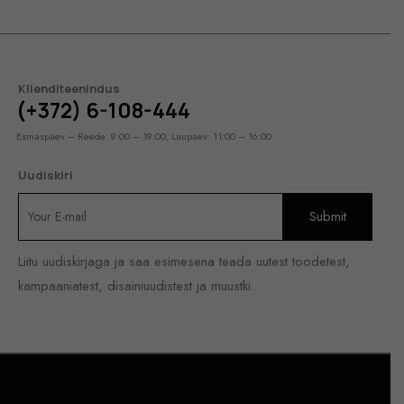
Klienditeenindus
(+372) 6-108-444
Esmaspäev – Reede: 9:00 – 19:00, Laupäev: 11:00 – 16:00
Uudiskiri
Liitu uudiskirjaga ja saa esimesena teada uutest toodetest,
kampaaniatest, disainiuudistest ja muustki.