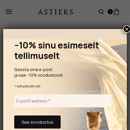
0
×
−10% sinu esimeselt
tellimuselt
Sisesta oma e-post
ja saa −10% sooduskood
*
kohustuslik väli