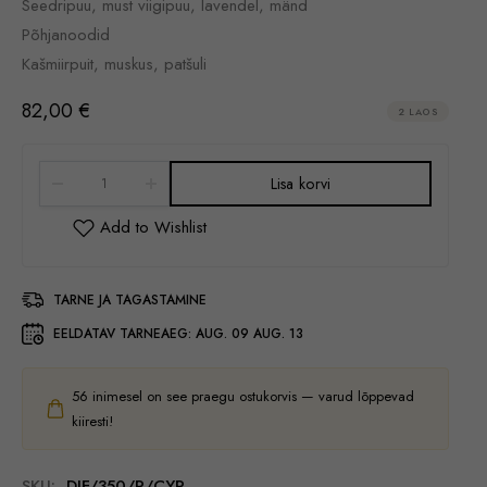
Seedripuu, must viigipuu, lavendel, mänd
Põhjanoodid
Kašmiirpuit, muskus, patšuli
82,00
€
2 LAOS
Lisa korvi
TARNE JA TAGASTAMINE
EELDATAV TARNEAEG:
AUG. 09 AUG. 13
56
inimesel on see praegu ostukorvis — varud lõppevad
kiiresti!
SKU:
DIF/350/R/CYR