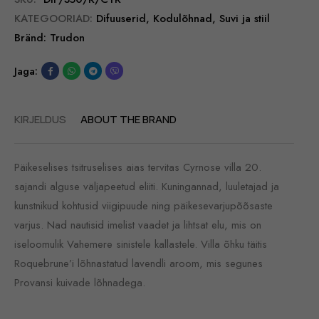
KATEGOORIAD:
Difuuserid
,
Kodulõhnad
,
Suvi ja stiil
Bränd:
Trudon
Jaga:
KIRJELDUS
ABOUT THE BRAND
Päikeselises tsitruselises aias tervitas Cyrnose villa 20.
sajandi alguse väljapeetud eliiti. Kuningannad, luuletajad ja
kunstnikud kohtusid viigipuude ning päikesevarjupõõsaste
varjus. Nad nautisid imelist vaadet ja lihtsat elu, mis on
iseloomulik Vahemere sinistele kallastele. Villa õhku täitis
Roquebrune’i lõhnastatud lavendli aroom, mis segunes
Provansi kuivade lõhnadega.