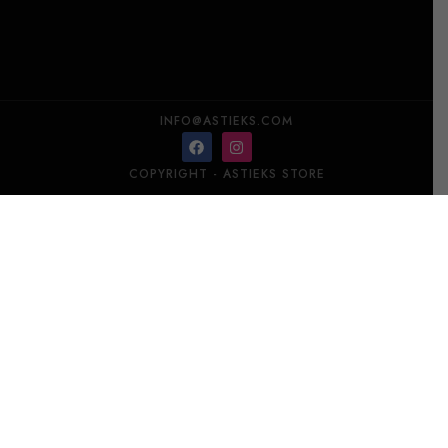
INFO@ASTIEKS.COM
COPYRIGHT - ASTIEKS STORE
TRUDON Täidis Cyrnos 300 ml
Lisa korvi