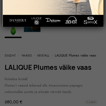
LALIQUE Plumes väike vaas
ESILEHT
VAASID
KRISTALL
LALIQUE Plumes väike vaas
Roheline kristall
Plumes’i vaasid ärkavad ellu Amasoonase papagoi
iseloomulike joonte ja erksate värvide kaudu.
680,00
€
1 LAOS