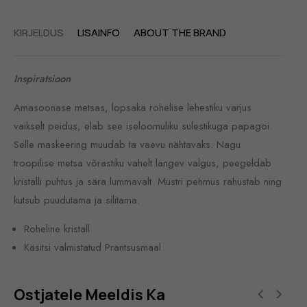
KIRJELDUS
LISAINFO
ABOUT THE BRAND
Inspiratsioon
Amasoonase metsas, lopsaka rohelise lehestiku varjus
vaikselt peidus, elab see iseloomuliku sulestikuga papagoi.
Selle maskeering muudab ta vaevu nähtavaks. Nagu
troopilise metsa võrastiku vahelt langev valgus, peegeldab
kristalli puhtus ja sära lummavalt. Mustri pehmus rahustab ning
kutsub puudutama ja silitama.
Roheline kristall
Käsitsi valmistatud Prantsusmaal
Ostjatele Meeldis Ka