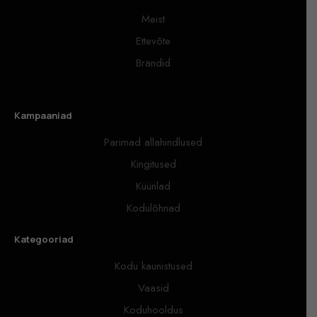
Meist
Ettevõte
Brändid
Kampaaniad
Parimad allahindlused
Kingitused
Küünlad
Kodulõhnad
Kategooriad
Kodu kaunistused
Vaasid
Koduhooldus