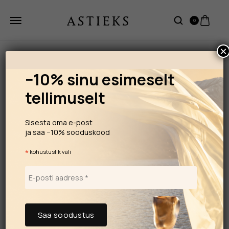
0
×
−10% sinu esimeselt
tellimuselt
Sisesta oma e-post
ja saa −10% sooduskood
*
kohustuslik väli