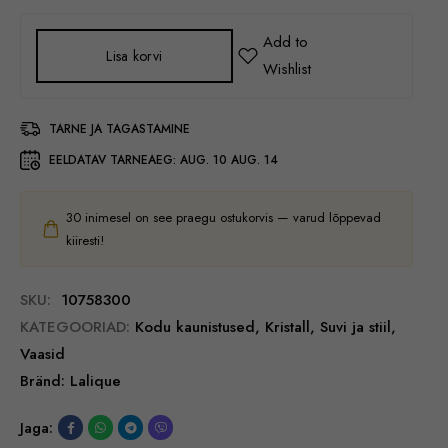
Lisa korvi
TARNE JA TAGASTAMINE
EELDATAV TARNEAEG:
AUG. 10 AUG. 14
30
inimesel on see praegu ostukorvis — varud lõppevad
kiiresti!
SKU:
10758300
KATEGOORIAD:
Kodu kaunistused
,
Kristall
,
Suvi ja stiil
,
Vaasid
Bränd:
Lalique
Jaga: