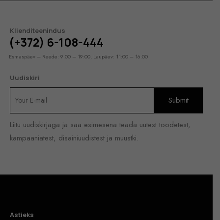
Klienditeenindus
(+372) 6-108-444
Esmaspäev – Reede: 9:00 – 19:00, Laupäev: 11:00 – 16:00
Uudiskiri
Liitu uudiskirjaga ja saa esimesena teada uutest toodetest,
kampaaniatest, disainiuudistest ja muustki.
Astieks