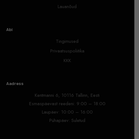
Lauanõud
Abi
Tingimused
Privaatsuspoliitika
KKK
Aadress
Kentmanni 6, 10116 Tallinn, Eesti
Esmaspäevast reedeni: 9:00 – 18:00
Laupäev: 10:00 – 16:00
Pühapäev: Suletud