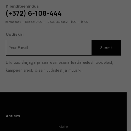
Klienditeenindus
(+372) 6-108-444
Esmaspäev – Reede: 9:00 – 19:00, Laupäev: 11:00 – 16:00
Uudiskiri
Liitu uudiskirjaga ja saa esimesena teada uutest toodetest,
kampaaniatest, disainiuudistest ja muustki.
Astieks
Meist