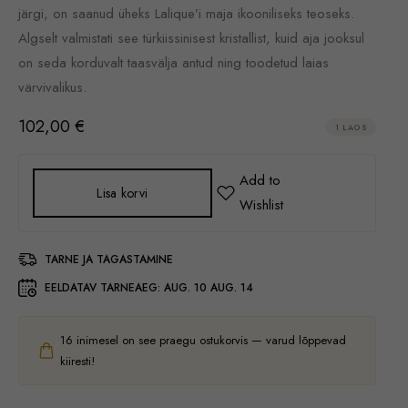
järgi, on saanud üheks Lalique’i maja ikooniliseks teoseks.
Algselt valmistati see türkiissinisest kristallist, kuid aja jooksul
on seda korduvalt taasvälja antud ning toodetud laias
värvivalikus.
102,00
€
1 LAOS
Lisa korvi
TARNE JA TAGASTAMINE
EELDATAV TARNEAEG:
AUG. 10 AUG. 14
16
inimesel on see praegu ostukorvis — varud lõppevad
kiiresti!