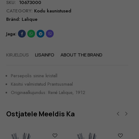
SKU:
10673000
CATEGORY:
Kodu kaunistused
Bränd:
Lalique
Jaga:
KIRJELDUS
LISAINFO
ABOUT THE BRAND
Persepolis sinine kristall
Käsitsi valmistatud Prantsusmaal
Originaalkujundus: René Lalique, 1912
Ostjatele Meeldis Ka