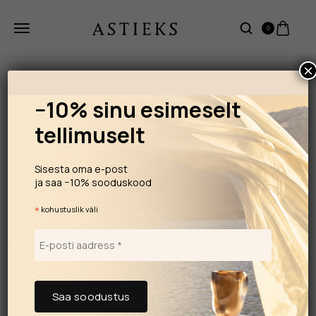
0
×
−10% sinu esimeselt
tellimuselt
Sisesta oma e-post
ja saa −10% sooduskood
*
kohustuslik väli