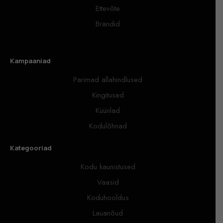
Ettevõte
Brändid
Kampaaniad
Parimad allahindlused
Kingitused
Küünlad
Kodulõhnad
Kategooriad
Kodu kaunistused
Vaasid
Koduhooldus
Lauanõud