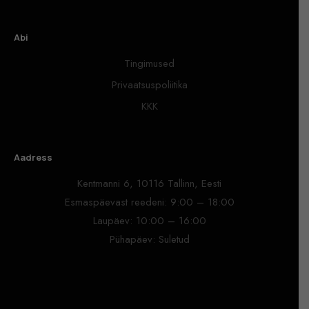
Abi
Tingimused
Privaatsuspoliitika
KKK
Aadress
Kentmanni 6, 10116 Tallinn, Eesti
Esmaspäevast reedeni: 9:00 – 18:00
Laupäev: 10:00 – 16:00
Pühapäev: Suletud