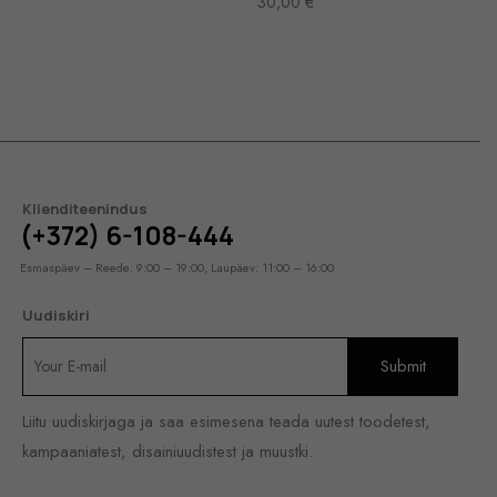
30,00
€
Klienditeenindus
(+372) 6-108-444
Esmaspäev – Reede: 9:00 – 19:00, Laupäev: 11:00 – 16:00
Uudiskiri
Liitu uudiskirjaga ja saa esimesena teada uutest toodetest,
kampaaniatest, disainiuudistest ja muustki.