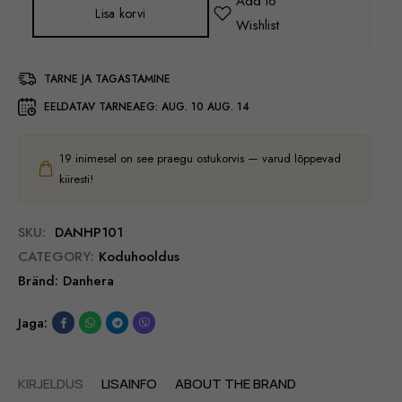
Lisa korvi
TARNE JA TAGASTAMINE
EELDATAV TARNEAEG:
AUG. 10 AUG. 14
19
inimesel on see praegu ostukorvis — varud lõppevad
kiiresti!
SKU:
DANHP101
CATEGORY:
Koduhooldus
Bränd:
Danhera
Jaga:
KIRJELDUS
LISAINFO
ABOUT THE BRAND