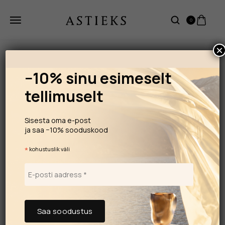
0
×
−10% sinu esimeselt
tellimuselt
Sisesta oma e-post
ja saa −10% sooduskood
*
kohustuslik väli