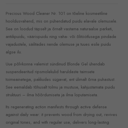
Precious Wood Cleaner Nr. 101 on tõeline kosmeetiline
hooldusvahend, mis on pühendatud puidu elavale olemusele.
See on loodud täpselt ja õrnalt vastama naturaalse parketi,
antiikpuidu, väärispuidu ning vaha- või õlitöötlusega pindade
vajadustele, säilitades nende olemuse ja tuues esile puidu
algse ilu.
Uue põlvkonna valemist sündinud Blonde Gel ühendab
suspendeeritud ripsmolekulid haruldaste taimsete
toimeainetega, pakkudes sügavat, ent ülimalt õrna puhastust.
See eemaldab tõhusalt tolmu ja mustuse, kahjustamata puidu
struktuuri – ilma hõõrdumiseta ja ilma loputamiseta.
Its regenerating action manifests through active defense
against daily wear: it prevents wood from drying out, revives
original tones, and with regular use, delivers long-lasting