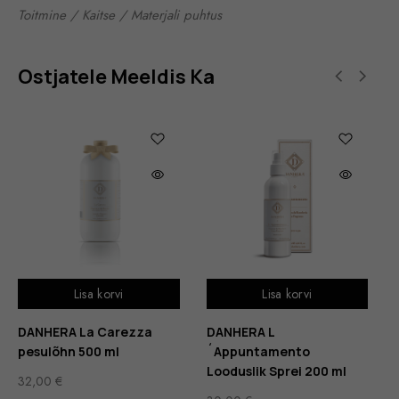
Toitmine / Kaitse / Materjali puhtus
Ostjatele Meeldis Ka
Lisa korvi
Lisa korvi
DANHERA La Carezza
DANHERA L
pesulõhn 500 ml
´Appuntamento
Looduslik Sprei 200 ml
32,00
€