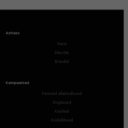
Astieks
Meist
Ettevõte
Brändid
Kampaaniad
Parimad allahindlused
Kingitused
Küünlad
Kodulõhnad