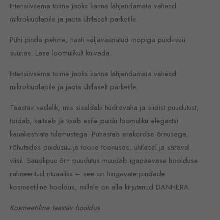
Intensiivsema toime jaoks kanna lahjendamata vahend
mikrokiudlapile ja jaota ühtlaselt parketile.
Pühi pinda pehme, hästi väljaväänatud mopiga puidusüü
suunas. Lase loomulikult kuivada.
Intensiivsema toime jaoks kanna lahjendamata vahend
mikrokiudlapile ja jaota ühtlaselt parketile.
Taastav vedelik, mis sisaldab hüdrovaha ja siidist puudutust,
toidab, kaitseb ja toob esile puidu loomuliku elegantsi
kauakestvate tulemustega. Puhastab erakordse õrnusega,
rõhutades puidusüü ja toone toonuses, ühtlasel ja säraval
viisil. Sandlipuu õrn puudutus muudab igapäevase hoolduse
rafineeritud rituaaliks – see on hingavate pindade
kosmeetiline hooldus, millele on alla kirjutanud DANHERA.
Kosmeetiline taastav hooldus