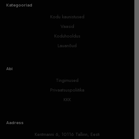
Kategooriad
Kodu kaunistused
Vaasid
Koduhooldus
Lauanõud
Abi
Tingimused
Privaatsuspoliitika
KKK
Aadress
Kentmanni 6, 10116 Tallinn, Eesti