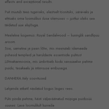
effects and exceptional results.
Puit muutub taas tugevaks, elastselt toonituks, säravaks ja
ehtsaks oma loomulikus ilusa olemuses – justkui oleks see
täidetud uue elujõuga.
Meeleline kogemus: Royal Sandalwood – kuninglik sandlipuu
aroom
Soe, sametine ja peen lõhn, mis meenutab idamaade
pühasid templeid ja haruldaste essentside puhtust.
Lõhnaharmoonia, mis ümbritseb kodu sensuaalse pehme
puidu, tasakaalu ja intiimsuse embusega.
DANHERA Italy soovitused
Lahjenda etiketil näidatud kogus leiges vees.
Pühi pinda pehme, hästi väljaväänatud mopiga puidusüü
suunas. Lase loomulikult kuivada.