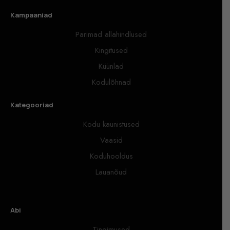
Kampaaniad
Parimad allahindlused
Kingitused
Küünlad
Kodulõhnad
Kategooriad
Kodu kaunistused
Vaasid
Koduhooldus
Lauanõud
Abi
Tingimused