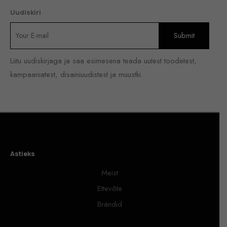
Uudiskiri
Liitu uudiskirjaga ja saa esimesena teada uutest toodetest,
kampaaniatest, disainiuudistest ja muustki.
Astieks
Meist
Ettevõte
Brändid