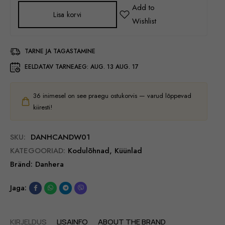
Lisa korvi
TARNE JA TAGASTAMINE
EELDATAV TARNEAEG:
AUG. 13 AUG. 17
36
inimesel on see praegu ostukorvis — varud lõppevad
kiiresti!
SKU:
DANHCANDW01
KATEGOORIAD:
Kodulõhnad
,
Küünlad
Bränd:
Danhera
Jaga:
KIRJELDUS
LISAINFO
ABOUT THE BRAND