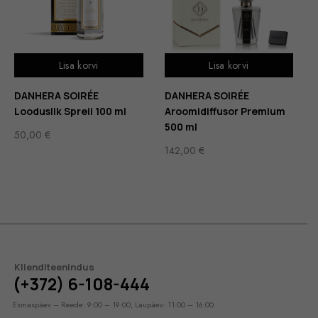
Lisa korvi
Lisa korvi
DANHERA SOIRÉE
DANHERA SOIRÉE
Looduslik Spreii 100 ml
Aroomidiffusor Premium
500 ml
50,00
€
142,00
€
Klienditeenindus
(+372) 6-108-444
Esmaspäev – Reede: 9:00 – 19:00, Laupäev: 11:00 – 16:00