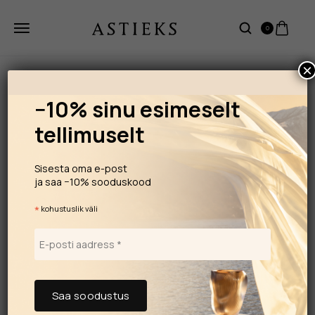
0
×
−10% sinu esimeselt
tellimuselt
Sisesta oma e-post
ja saa −10% sooduskood
*
kohustuslik väli