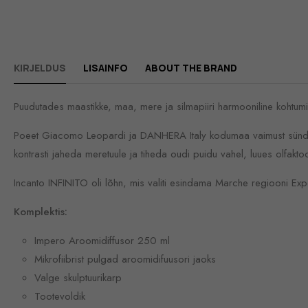
KIRJELDUS
LISAINFO
ABOUT THE BRAND
Puudutades maastikke, maa, mere ja silmapiiri harmooniline kohtumin
Poeet Giacomo Leopardi ja DANHERA Italy kodumaa vaimust sündinud
kontrasti jaheda meretuule ja tiheda oudi puidu vahel, luues olfakt
Incanto INFINITO oli lõhn, mis valiti esindama Marche regiooni E
Komplektis:
Impero Aroomidiffusor 250 ml
Mikrofiibrist pulgad aroomidifuusori jaoks
Valge skulptuurikarp
Tootevoldik