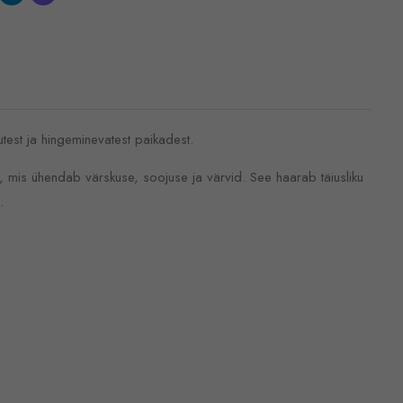
utest ja hingeminevatest paikadest.
mis ühendab värskuse, soojuse ja värvid. See haarab täiusliku
.