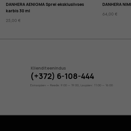
DANHERA AENIGMA Sprei eksklusiivses
DANHERA NIMFA
karbis 30 ml
64,00
€
25,00
€
Klienditeenindus
(+372) 6-108-444
Esmaspäev – Reede: 9:00 – 19:00, Laupäev: 11:00 – 16:00