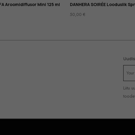
 Aroomidiffusor Mini 125 ml
DANHERA SOIRÉE Looduslik Spre
50,00
€
Uudis
Liitu 
toodet