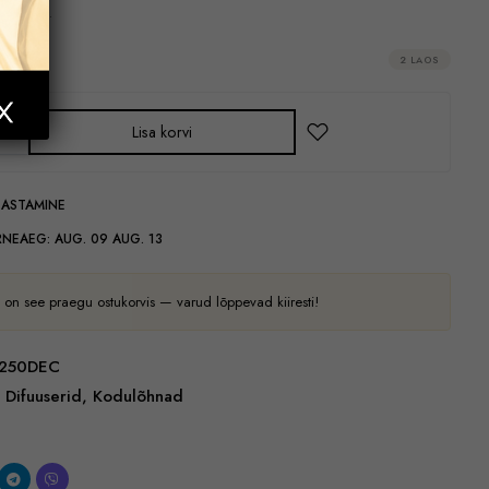
i jaoks.
2 LAOS
Lisa korvi
GASTAMINE
RNEAEG:
AUG. 09 AUG. 13
 on see praegu ostukorvis — varud lõppevad kiiresti!
250DEC
Difuuserid
,
Kodulõhnad