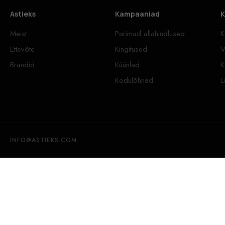
Astieks
Kampaaniad
K
Meist
Parimad allahindlused
K
Ettevõte
Kingitused
V
Brändid
Küünlad
K
Kodulõhnad
L
INFO@ASTIEKS.COM