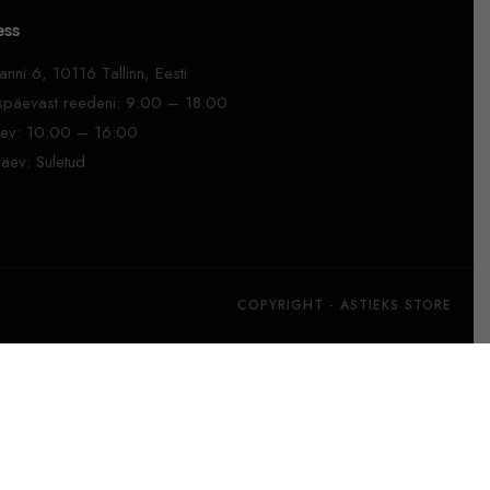
ess
nni 6, 10116 Tallinn, Eesti
päevast reedeni: 9:00 – 18:00
ev: 10:00 – 16:00
äev: Suletud
COPYRIGHT - ASTIEKS STORE