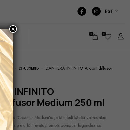
EST
×
0
0
DANHERA INFINITO Aroomidiffusor
LÕHNAD
DIFUUSERID
diffusor Medium 250 ml
nilises Decanter Medium’is ja täielikult käsitsi valmistatud
. Väärikas aare lõhnavatest emotsioonidest legendaarse