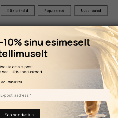
Kõik brändid
Populaarsed
Uued tooted
−10% sinu esimeselt
tellimuselt
ESILEHT
KODU
Sisesta oma e-post
Medium 250 ml
ja saa −10% sooduskood
DANHERA INFINITO
*
kohustuslik väli
Aroomi
Lõhn INFINITO ikoo
Sculpture Box’is