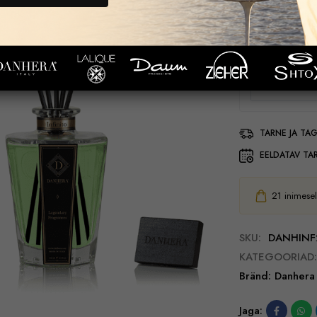
olfaktoorse dekor
95,00
€
TARNE JA TA
EELDATAV TA
21
inimesel
SKU:
DANHINF
KATEGOORIAD:
Bränd:
Danhera
Jaga: