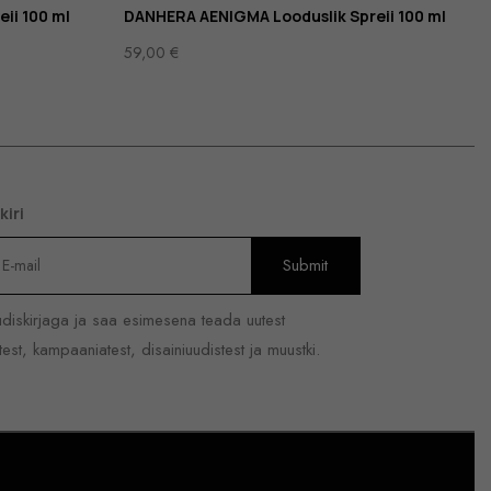
ii 100 ml
DANHERA AENIGMA Looduslik Spreii 100 ml
59,00
€
kiri
uudiskirjaga ja saa esimesena teada uutest
est, kampaaniatest, disainiuudistest ja muustki.