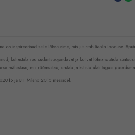
e on inspireerinud selle lõhna nime, mis jutustab Itaalia looduse lõput
, kehastab see südantsoojendavat ja köitvat lõhnanootide sünteesi, 
oorse mälestuse, mis rõõmustab, erutab ja kutsub alati tagasi pöörduma
xpo2015 ja BIT Milano 2015 messidel.