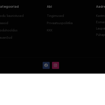
ategooriad
Abi
Aadr
odu kaunistused
Tingimused
Kentma
Esmas
aasid
Privaatsuspoliitika
Laupä
oduhooldus
KKK
Pühap
auanõud