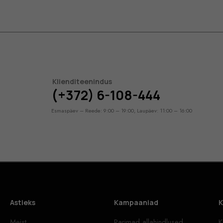
Klienditeenindus
(+372) 6-108-444
Esmaspäev – Reede: 9:00 – 19:00, Laupäev: 11:00 – 16:00
Astieks
Kampaaniad
K
Meist
Parimad allahindlused
K