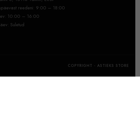
päevast reedeni: 9:00 – 18:00
ev: 10:00 – 16:00
äev: Suletud
COPYRIGHT - ASTIEKS STORE
Lisa korvi