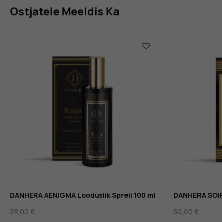
Ostjatele Meeldis Ka
DANHERA AENIGMA Looduslik Spreii 100 ml
DANHERA SOIRÉ
59,00
€
50,00
€