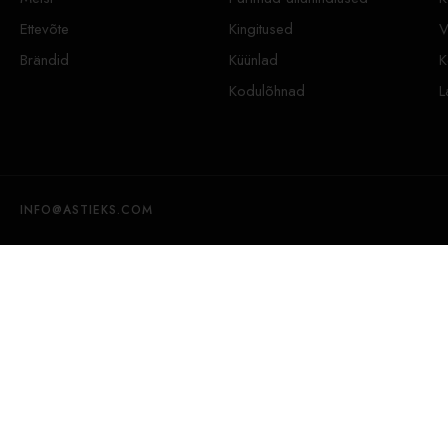
Ettevõte
Kingitused
V
Brändid
Küünlad
K
Kodulõhnad
L
INFO@ASTIEKS.COM
DANHERA DAUNIA Aroomidiffusor Medium 250 ml
95,00
€