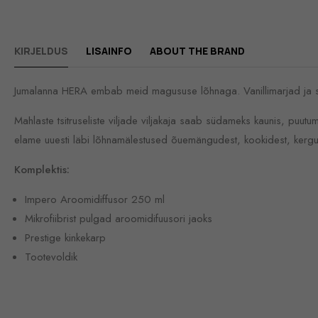
KIRJELDUS
LISAINFO
ABOUT THE BRAND
Jumalanna HERA embab meid magususe lõhnaga. Vanillimarjad ja su
Mahlaste tsitruseliste viljade viljakaja saab südameks kaunis, pu
elame uuesti läbi lõhnamälestused õuemängudest, kookidest, kergusest
Komplektis:
Impero Aroomidiffusor 250 ml
Mikrofiibrist pulgad aroomidifuusori jaoks
Prestige kinkekarp
Tootevoldik