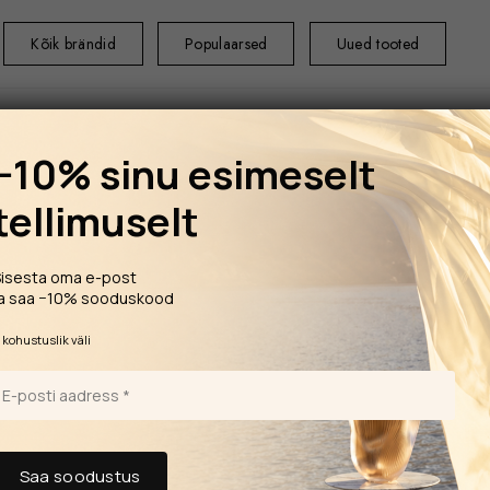
Kõik brändid
Populaarsed
Uued tooted
−10% sinu esimeselt
tellimuselt
ESILEHT
KODU
Sisesta oma e-post
Medium 250 ml
ja saa −10% sooduskood
DANHERA DAUNIA Aroomidiffusor
*
kohustuslik väli
Medium
Parfüüm DAUNIA ik
skulptuurkarbis –