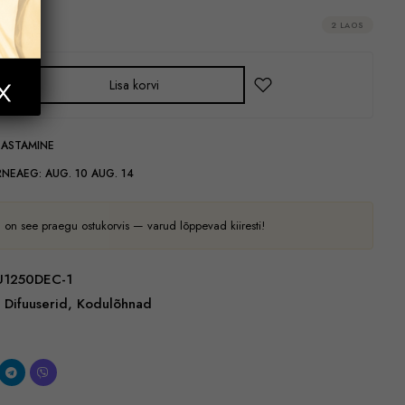
2 LAOS
Lisa korvi
GASTAMINE
RNEAEG:
AUG. 10 AUG. 14
 on see praegu ostukorvis — varud lõppevad kiiresti!
1250DEC-1
Difuuserid
,
Kodulõhnad