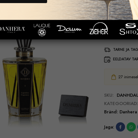
95,00
€
TARNE JA TA
EELDATAV TA
27
inimesel
SKU:
DANHDAU
KATEGOORIAD:
Bränd:
Danhera
Jaga: