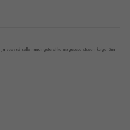
e ja seovad selle naudinguterohke magususe stseeni külge. Siin