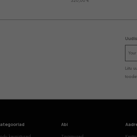
320,00
€
Uudis
Liitu 
toodet
ategooriad
Abi
Aadr
odu kaunistused
Tingimused
Kentma