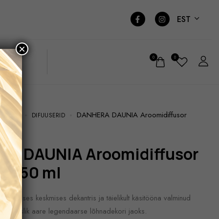
EST
×
0
0
DANHERA DAUNIA Aroomidiffusor
LÕHNAD
DIFUUSERID
 250 ml
oonilises keskmises dekantris ja täielikult käsitööna valminud
 väärtuslik aare legendaarse lõhnadekori jaoks.