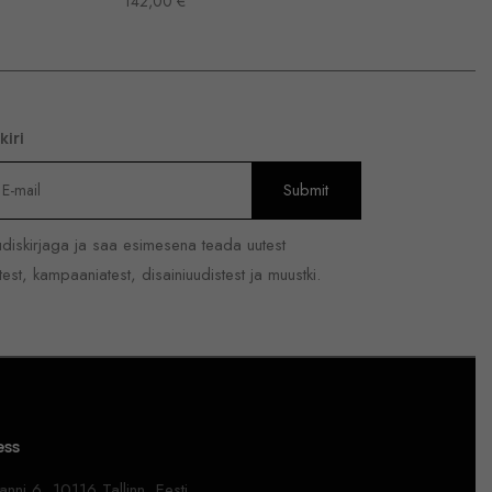
142,00
€
kiri
uudiskirjaga ja saa esimesena teada uutest
est, kampaaniatest, disainiuudistest ja muustki.
ess
nni 6, 10116 Tallinn, Eesti