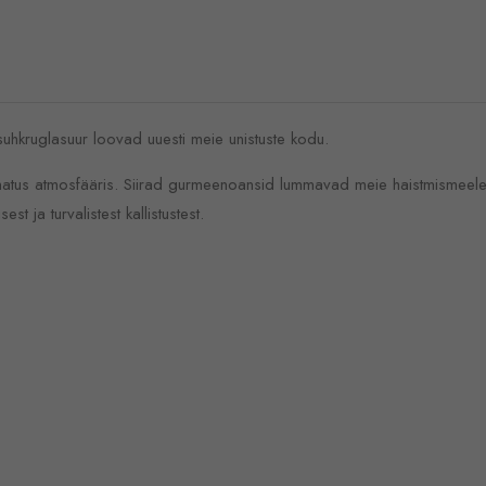
hkruglasuur loovad uuesti meie unistuste kodu.
utumatus atmosfääris. Siirad gurmeenoansid lummavad meie haistmismeel
 ja turvalistest kallistustest.