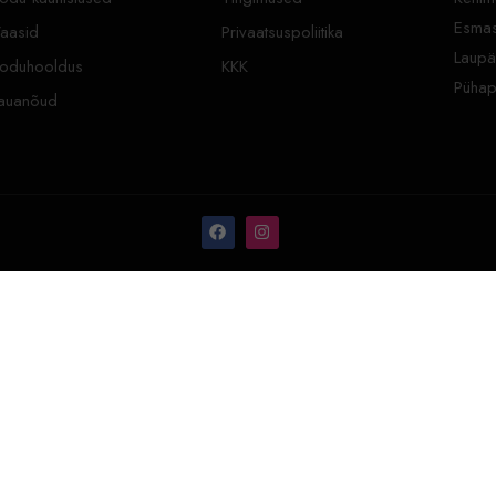
Esmas
aasid
Privaatsuspoliitika
Laupä
oduhooldus
KKK
Pühap
auanõud