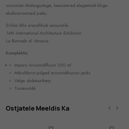
osooniste õhuhingustega, kaunistavad elegantselt kõige
eksklusiivsemaid paiku.
Eriline lõhn erandlikule seisundile.
14th International Architecture Exhibition
La Biennale di Venezia
Komplektis:
Impero Aroomidiffusor 250 ml
Mikrofiibrist pulgad aroomidifuusori jaoks
Valge skulptuurikarp
Tootevoldik
Ostjatele Meeldis Ka