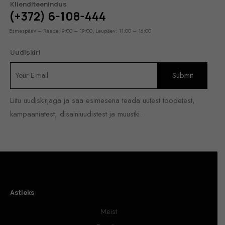
Klienditeenindus
(+372) 6-108-444
Esmaspäev – Reede: 9:00 – 19:00, Laupäev: 11:00 – 16:00
Uudiskiri
Liitu uudiskirjaga ja saa esimesena teada uutest toodetest,
kampaaniatest, disainiuudistest ja muustki.
Astieks
Meist