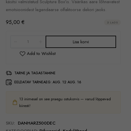
käsitsi valmistatud Sculpture Box’is. Väärikas aare lõhnavatest
emotsioonidest legendaarse olfaktoorse dekori jaoks.
95,00
€
2 LAOS
Lisa korvi
TARNE JA TAGASTAMINE
EELDATAV TARNEAEG:
AUG. 12 AUG. 16
13
inimesel on see praegu ostukorvis — varud lõppevad
kiiresti!
SKU:
DANHARZ500DEC
KATEGOORIAD:
Difuuserid
,
Kodulõhnad