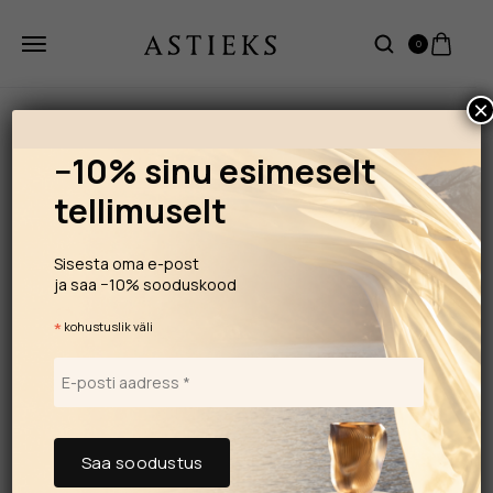
0
×
−10% sinu esimeselt
tellimuselt
Sisesta oma e-post
ja saa −10% sooduskood
*
kohustuslik väli