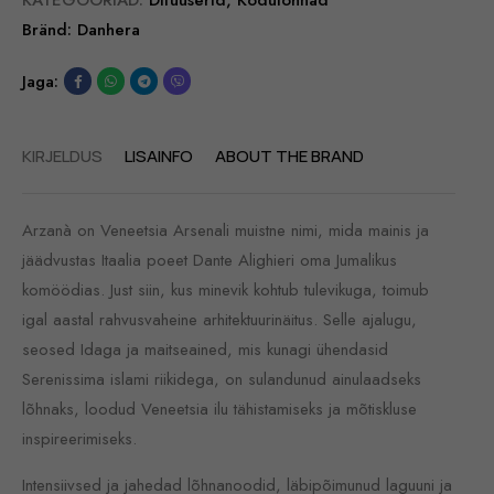
Bränd:
Danhera
Jaga:
KIRJELDUS
LISAINFO
ABOUT THE BRAND
Arzanà on Veneetsia Arsenali muistne nimi, mida mainis ja
jäädvustas Itaalia poeet Dante Alighieri oma Jumalikus
komöödias. Just siin, kus minevik kohtub tulevikuga, toimub
igal aastal rahvusvaheine arhitektuurinäitus. Selle ajalugu,
seosed Idaga ja maitseained, mis kunagi ühendasid
Serenissima islami riikidega, on sulandunud ainulaadseks
lõhnaks, loodud Veneetsia ilu tähistamiseks ja mõtiskluse
inspireerimiseks.
Intensiivsed ja jahedad lõhnanoodid, läbipõimunud laguuni ja