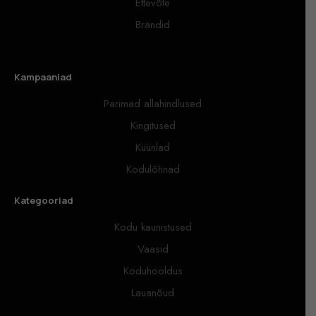
Ettevõte
Brändid
Kampaaniad
Parimad allahindlused
Kingitused
Küünlad
Kodulõhnad
Kategooriad
Kodu kaunistused
Vaasid
Koduhooldus
Lauanõud