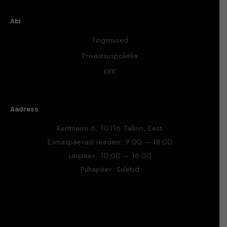
Abi
Tingimused
Privaatsuspoliitika
KKK
Aadress
Kentmanni 6, 10116 Tallinn, Eesti
Esmaspäevast reedeni: 9:00 – 18:00
Laupäev: 10:00 – 16:00
Pühapäev: Suletud