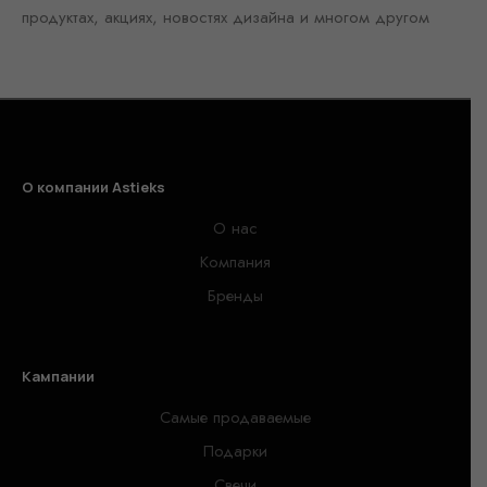
продуктах, акциях, новостях дизайна и многом другом
О компании Astieks
О нас
Компания
Бренды
Кампании
Самые продаваемые
Подарки
Свечи