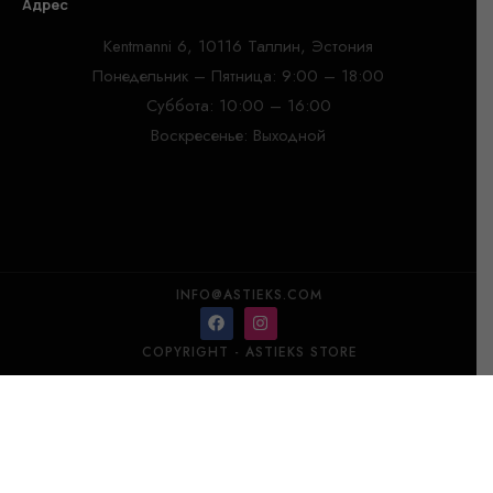
Адрес
Kentmanni 6, 10116 Таллин, Эстония
Понедельник – Пятница: 9:00 – 18:00
Суббота: 10:00 – 16:00
Воскресенье: Выходной
INFO@ASTIEKS.COM
COPYRIGHT - ASTIEKS STORE