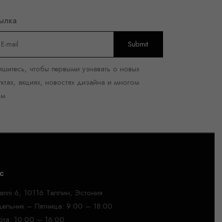
ылка
шитесь, чтобы первыми узнавать о новых
ктах, акциях, новостях дизайна и многом
ом
с
anni 6, 10116 Таллин, Эстония
ельник – Пятница: 9:00 – 18:00
та: 10:00 – 16:00