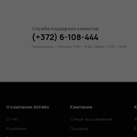
Служба поддержки клиентов
(+372) 6-108-444
Понедельник — Пятница: 9:00 – 19:00, Суббота: 11:00 – 16:00
О компании Astieks
Кампании
К
О нас
Самые продаваемые
У
Компания
Подарки
В