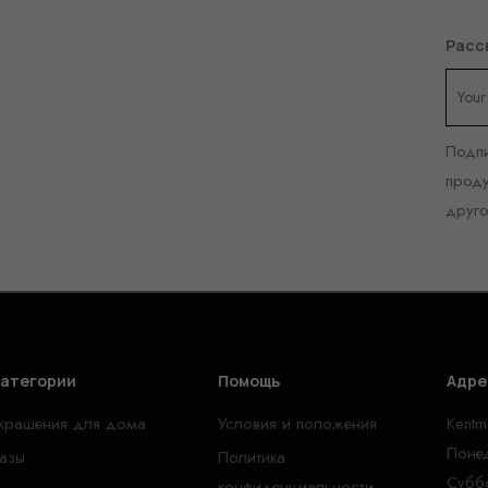
Расс
Подпи
проду
друг
атегории
Помощь
Адре
крашения для дома
Условия и положения
Kentm
Понед
азы
Политика
Суббо
конфиденциальности