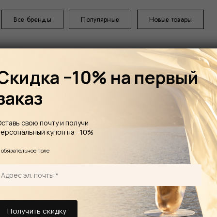
Все бренды
Популярные
Новые товары
Скидка −10% на первый
заказ
ГЛАВНАЯ
УКР
Оставь свою почту и получи
рыбы Анис
персональный купон на −10%
LALIQUE Fish миниатюрная
*
обязательное поле
скульп
Хрусталь, цвет- 
Оригинальная ф