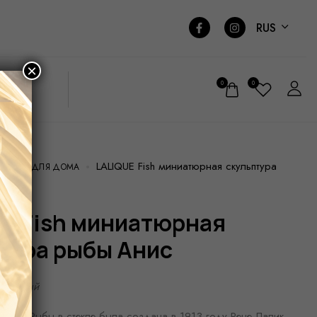
RUS
×
0
0
LALIQUE Fish миниатюрная скульптура
АШЕНИЯ ДЛЯ ДОМА
тура рыбы Анис
анисовый
игура Рыбы в стекле была создана в 1913 году Рене Лалик