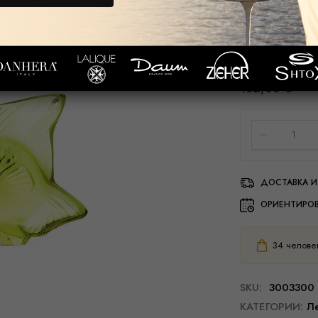
и с тех пор ста
Сегодня она вып
насыщенный янт
102,00
€
ДОСТАВКА И
ОРИЕНТИРО
34
человек
SKU:
3003300
КАТЕГОРИИ:
Ле