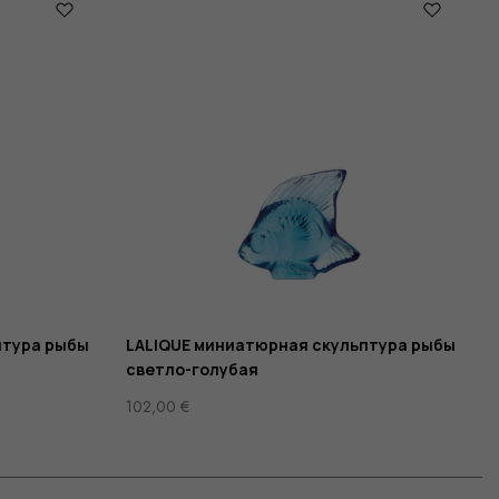
птура рыбы
LALIQUE миниатюрная скульптура рыбы
светло-голубая
102,00
€