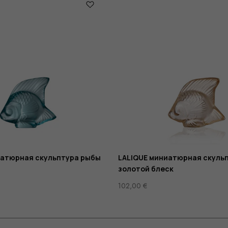
иатюрная скульптура рыбы
LALIQUE миниатюрная скуль
золотой блеск
102,00
€