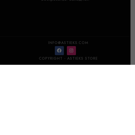
INFO@ASTIEKS.COM
COPYRIGHT - ASTIEKS STORE
LALIQUE Bacchantes ваза маленькая
В корзину