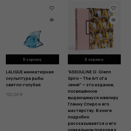
В корзину
В корзину
LALIQUE миниатюрная
“ASSOULINE G: Glenn
скульптура рыбы
Spiro – The Art of a
светло-голубая
Jewel” — это издание,
посвящённое
102,00
€
выдающемуся ювелиру
Гленну Спиро и его
мастерству. В книге
подробно
рассказывается о его
уникальном подходе к