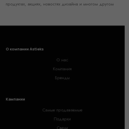
продуктах, акциях, новостях дизайна и многом другом
О компании Astieks
О нас
Компания
Бренды
Кампании
Самые продаваемые
Подарки
Свечи