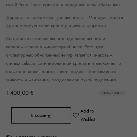
гений Рене Лалик привели к созданию вазы «Вакханки».
Дерзость и тревожная чувственность… Молодая жрица
демонстрирует свою красоту и изящные формы.
Сегодня это величественное ода женственности
переосмыслена в миниатюрной вазе. Этот круг
скульптурных обнажённых фигур является знаковым
стилем Lalique. сатинированный кристалл напоминает о
гладкости кожи, а игра света придаёт произведению
живость и движение, создаваемое рукой художника.
1 400,00
€
1 В НАЛИЧИИ
В корзину