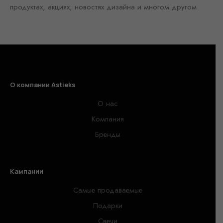
продуктах, акциях, новостях дизайна и многом другом
О компании Astieks
О нас
Компания
Бренды
Кампании
Самые продаваемые
Подарки
Свечи