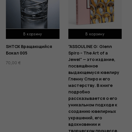
В корзину
В корзину
SHTOX Вращающийся
“ASSOULINE G: Glenn
Бокал 005
Spiro – The Art of a
Jewel” — это издание,
70,00
€
посвящённое
выдающемуся ювелиру
Гленну Спиро и его
мастерству. В книге
подробно
рассказывается о его
уникальном подходе к
созданию ювелирных
украшений, его
вдохновении и
творческом процессе.