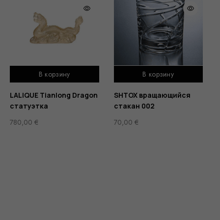
В корзину
В корзину
LALIQUE Tianlong Dragon
SHTOX вращающийся
статуэтка
стакан 002
780,00
€
70,00
€