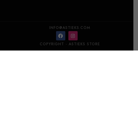
INFO@ASTIEKS.COM
COPYRIGHT - ASTIEKS STORE
CARRIERE FRERES длинные свечи с ароматом цветов
помидора – 6 шт.
В корзину