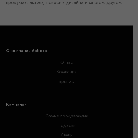
продуктах, акциях, новостях дизайна и многом другом
О компании Astieks
О нас
Компания
Бренды
Кампании
Самые продаваемые
Подарки
Свечи