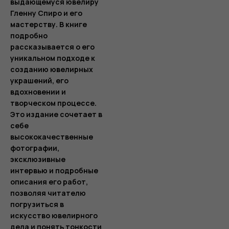
выдающемуся ювелиру
Гленну Спиро и его
мастерству. В книге
подробно
рассказывается о его
уникальном подходе к
созданию ювелирных
украшений, его
вдохновении и
творческом процессе.
Это издание сочетает в
себе
высококачественные
фотографии,
эксклюзивные
интервью и подробные
описания его работ,
позволяя читателю
погрузиться в
искусство ювелирного
дела и понять тонкости