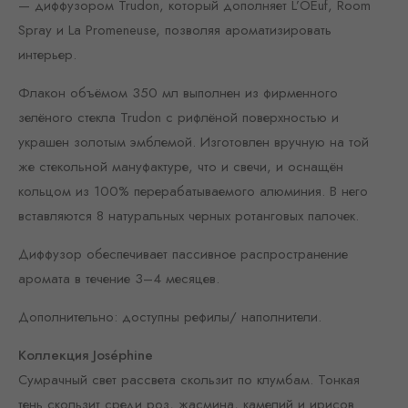
— диффузором Trudon, который дополняет L’OEuf, Room
Spray и La Promeneuse, позволяя ароматизировать
интерьер.
Флакон объёмом 350 мл выполнен из фирменного
зелёного стекла Trudon с рифлёной поверхностью и
украшен золотым эмблемой. Изготовлен вручную на той
же стекольной мануфактуре, что и свечи, и оснащён
кольцом из 100% перерабатываемого алюминия. В него
вставляются 8 натуральных черных ротанговых палочек.
Диффузор обеспечивает пассивное распространение
аромата в течение 3–4 месяцев.
Дополнительно: доступны рефилы/ наполнители.
Коллекция Joséphine
Сумрачный свет рассвета скользит по клумбам. Тонкая
тень скользит среди роз, жасмина, камелий и ирисов.