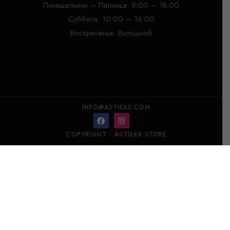
Понедельник – Пятница: 9:00 – 18:00
Суббота: 10:00 – 16:00
Воскресенье: Выходной
INFO@ASTIEKS.COM
COPYRIGHT - ASTIEKS STORE
Porcel чайная чашка Myth 23cl