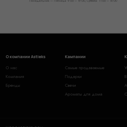
Понедельник — Пятница: 9:00 – 19:00, Суббота: 11:00 – 16:00
О компании Astieks
Кампании
К
О нас
Самые продаваемые
У
Компания
Подарки
В
Бренды
Свечи
А
Ароматы для дома
С