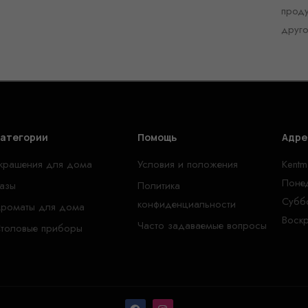
проду
друг
атегории
Помощь
Адре
крашения для дома
Условия и положения
Kentm
Понед
азы
Политика
Суббо
конфиденциальности
роматы для дома
Воскр
Часто задаваемые вопросы
толовые приборы