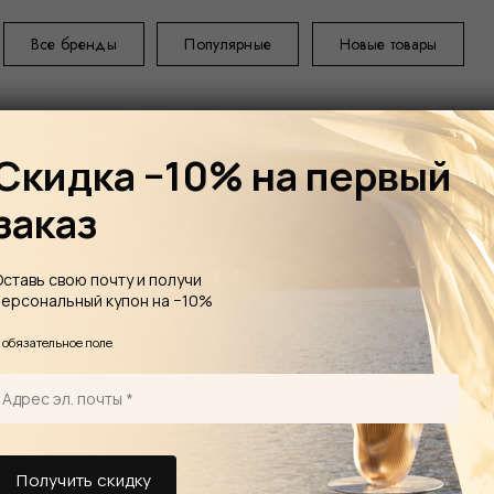
Все бренды
Популярные
Новые товары
Скидка −10% на первый
заказ
ГЛАВНАЯ
ПОС
Оставь свою почту и получи
персональный купон на −10%
Суповая тарелка Porcel Ø22 см,
*
обязательное поле
Pétala 
Коллекция Infin
которыми славит
Ø 22cm; H 4cm;