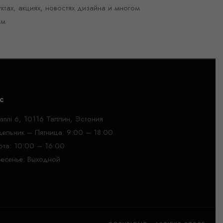
ктах, акциях, новостях дизайна и многом
ом
с
anni 6, 10116 Таллин, Эстония
ельник – Пятница: 9:00 – 18:00
та: 10:00 – 16:00
есенье: Выходной