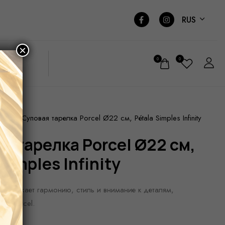
RUS
×
0
0
Суповая тарелка Porcel Ø22 см, Pétala Simples Infinity
УДА
Simples Infinity
ity отражает гармонию, стиль и внимание к деталям,
ся Porcel.
 25cl