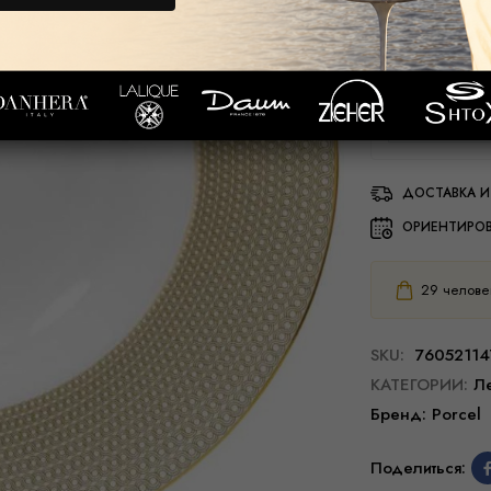
35,00
€
ДОСТАВКА И
ОРИЕНТИРО
29
человек
SKU:
76052114
КАТЕГОРИИ:
Ле
Бренд:
Porcel
Поделиться: