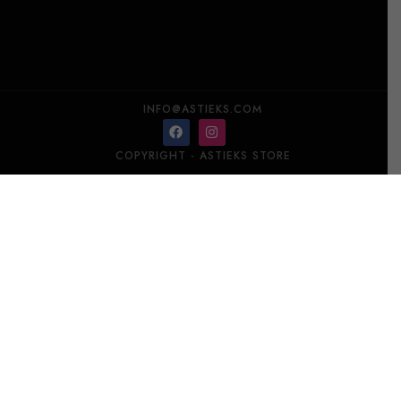
INFO@ASTIEKS.COM
COPYRIGHT - ASTIEKS STORE
LAM LEE Lily настенное декоративное панно
В корзину