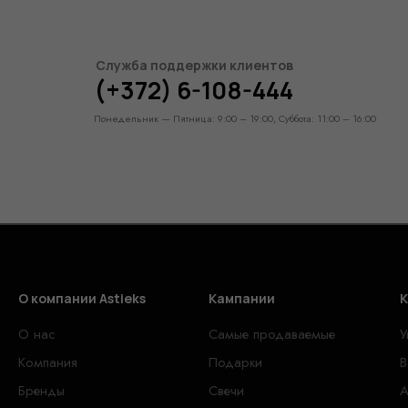
Служба поддержки клиентов
(+372) 6-108-444
Понедельник — Пятница: 9:00 – 19:00, Суббота: 11:00 – 16:00
О компании Astieks
Кампании
К
О нас
Самые продаваемые
У
Компания
Подарки
В
Бренды
Свечи
А