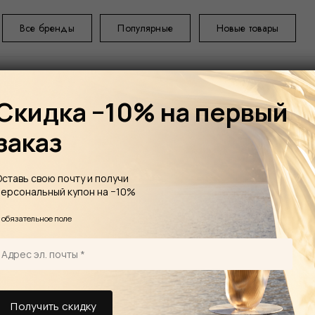
Все бренды
Популярные
Новые товары
Скидка −10% на первый
заказ
ГЛАВНАЯ
АРО
Оставь свою почту и получи
Morocco, Спре
персональный купон на −10%
LALIQUE Néroli, Casablanca –
*
обязательное поле
Morocc
Уникальное маст
изготовления х