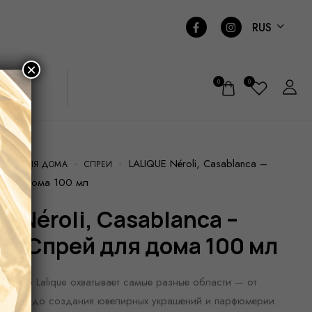
RUS
×
0
0
LALIQUE Néroli, Casablanca –
МАТЫ ДЛЯ ДОМА
СПРЕИ
й для дома 100 мл
o, Спрей для дома 100 мл
ерство Lalique охватывает самые разные области — от
русталя до создания ювелирных украшений и парфюмерии.