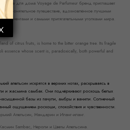
роматов для дома Voyage de Parfumeur бренд приглашает
льное обонятельное путешествие, вдохновлённое лучшими
нгредиентами и самыми притягательными уголками мира.
land of citrus fruits, is home to the bitter orange tree. Its fragile
roli essence whose scent is, paradoxically, both powerful and
кий апельсин искрятся в верхних нотах, раскрываясь в
ли и жасмина самбак. Они подчёркивают роскошь белых
 насыщенной базы из пачули, амбры и ванили. Солнечный
анный ощущением роскоши, спокойствия и чувственности.
орький Апельсин, Мандарин и Иланг-иланг.
Жасмин Sambac, Нероли и Цветы Апельсина.