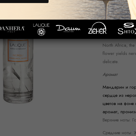
С коллекцией а
вас в увлекате
парфюмерными и
Вдохновение
North Africa, the 
flower yields ne
delicate.
Аромат
Мандарин и горь
сердце из неро
цветов на фоне
аромат, прониз
Верхние ноты: Г
Средние ноты: 