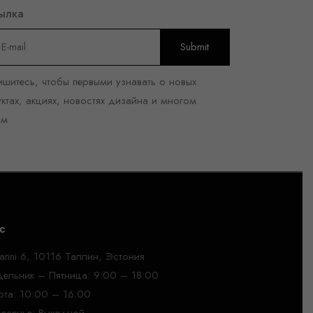
ылка
шитесь, чтобы первыми узнавать о новых
ктах, акциях, новостях дизайна и многом
ом
с
anni 6, 10116 Таллин, Эстония
ельник – Пятница: 9:00 – 18:00
та: 10:00 – 16:00
есенье: Выходной