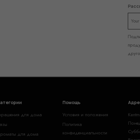
Расс
Подпи
проду
друг
атегории
Помощь
Адре
крашения для дома
Условия и положения
Kentm
Понед
азы
Политика
Суббо
конфиденциальности
роматы для дома
Воскр