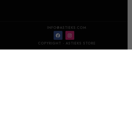
INFO@ASTIEKS.COM
COPYRIGHT - ASTIEKS STORE
РАСПРОДАЖА! Набор столовых приборов Herdmar Vinci
Black, 24 предмета.
В корзину