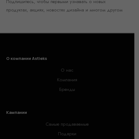
Подпишитесь, чтобы первыми узнавать о новых
продуктах, акциях, новостях дизайна и многом другом
О компании Astieks
О нас
Компания
Бренды
Кампании
Самые продаваемые
Подарки