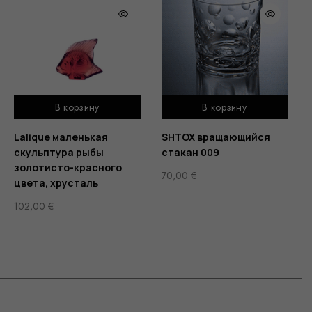
В корзину
В корзину
Lalique маленькая
SHTOX вращающийся
скульптура рыбы
стакан 009
золотисто-красного
70,00
€
цвета, хрусталь
102,00
€