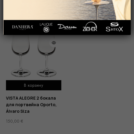
Бок
ГЛАВНАЯ
ПОСУДА
СТЕКЛЯННАЯ/ХРУСТАЛЬНАЯ ПОСУДА
В корзину
VISTA ALEGRE 2 бокала
для портвейна Oporto,
Álvaro Siza
150,00
€