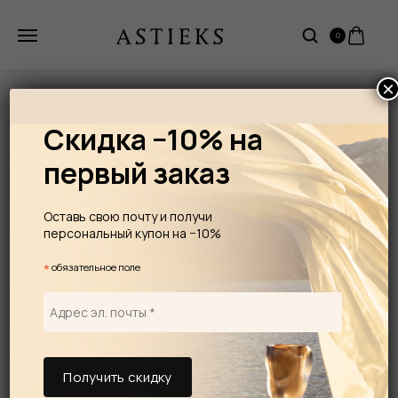
0
×
ГЛАВНАЯ
ПОСУДА
Скидка −10% на
Бокалы для
СТЕКЛЯННАЯ/ХРУСТАЛЬНАЯ ПОСУДА
портвейна
первый заказ
Бокалы для портвейна
Оставь свою почту и получи
персональный купон на −10%
*
обязательное поле
Бесплатная доставка по Эстонии при заказе от
100 €
Условия акции смотрите на странице с
описанием.